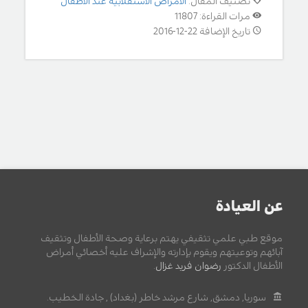
تصنيف المقال:
الامراض الاستقلابية عند الأطفال
مرات القراءة: 11807
تاريخ الإضافة 22-12-2016
عن العيادة
موقع طبي علمي تثقيفي يهتم برعاية وصحة الأطفال وتثقيف
آبائهم وتوعيتهم ويقوم بإدارته والإشراف عليه أخصائي أمراض
الأطفال الدكتور
رضوان فريد غزال
.
سوريا, دمشق, شارع مرشد خاطر (بغداد) , جادة الخطيب.