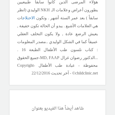
هؤلاء المرضى الذين كانوا سابقاً طبيعيين
يطورون أعراض وعلامات الـ
NKH
الوليدي (انظر
سابقاً ) بعد عمر الستة أشهر . وتكون
الاختلاج
ات
هي العلامات الأشيع . يبدو أن
الحالة تكون خفيفة ,
يعيش الرضع عادة , ولا يكون التخلف العقلي
عميقاً كما في الشكل الوليدي .
.مصدر المعلومات
: كتاب نلسون طب الأطفال الطبعة 16
.
.
.
.الدكتور رضوان غزال
MD, FAAP
-جميع الحقوق
محفوظة - عيادة طب الأطفال -
Copyright
©childclinic.net
- آخر تحديث 22/12/2016
شاهد أيضاً هذا الفيديو بعنوان