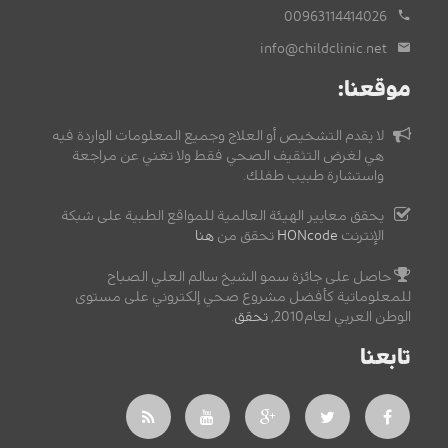
00963114414026
info@childclinic.net
موقعنا:
لا يقدم التشخيص أو العلاج وجميع المعلومات الواردة فيه
هي لغرض التثقيف الصحي فقط ولا تغني عن مراجعة
واستشارة طبيب طفلك.
يحقق معايير الهيئة العالمية للمواقع الطبية على شبكة
الإنترنت
HONcode
تحقق من
هنا
حاصل على جائزة سمو الشيخ سالم العلي الصباح
للمعلوماتية كأفضل مشروع صحي إلكتروني على مستوى
الوطن العربي لعام2010,
تحقق
.
تابعنا