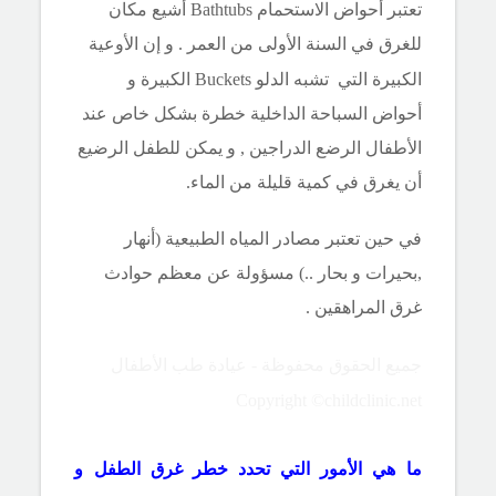
تعتبر أحواض الاستحمام
Bathtubs
أشيع مكان
للغرق في السنة الأولى من العمر . و إن الأوعية
الكبيرة التي
تشبه الدلو
Buckets
الكبيرة و
أحواض السباحة الداخلية خطرة بشكل خاص عند
الأطفال الرضع الدراجين , و يمكن للطفل الرضيع
أن يغرق في كمية قليلة من الماء.
في حين تعتبر مصادر المياه الطبيعية (أنهار
,بحيرات و بحار ..) مسؤولة عن معظم حوادث
غرق المراهقين .
جميع الحقوق محفوظة - عيادة طب الأطفال
Copyright ©childclinic.net
ما هي الأمور التي تحدد خطر غرق الطفل و