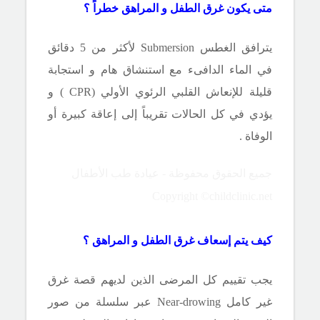
متى يكون غرق الطفل و المراهق خطراً ؟
يترافق الغطس
Submersion
لأكثر من 5 دقائق
في الماء الدافىء مع استنشاق هام و استجابة
قليلة للإنعاش القلبي الرئوي الأولي (
CPR
) و
يؤدي في كل الحالات تقريباً إلى إعاقة كبيرة أو
الوفاة .
جميع الحقوق محفوظة - عيادة طب الأطفال
Copyright ©childclinic.net
كيف يتم إسعاف غرق الطفل و المراهق ؟
يجب تقييم كل المرضى الذين لديهم قصة غرق
غير كامل
Near-drowing
عبر سلسلة من صور