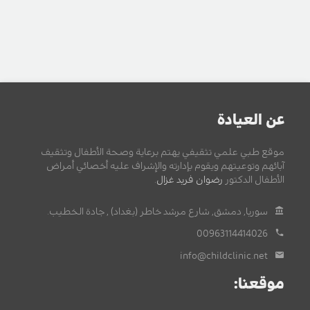
عن العيادة
موقع طبي علمي تثقيفي يهتم برعاية وصحة الأطفال وتثقيف
آبائهم وتوعيتهم ويقوم بإدارته والإشراف عليه أخصائي أمراض
الأطفال الدكتور
رضوان فريد غزال
.
سوريا, دمشق, شارع مرشد خاطر (بغداد) , جادة الخطيب.
00963114414026
info@childclinic.net
موقعنا: