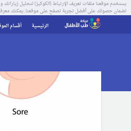
لضمان حصولك على أفضل تجربة تصفح على موقعنا, يمكنك معرفة
الرئيسية
أقسام الموق