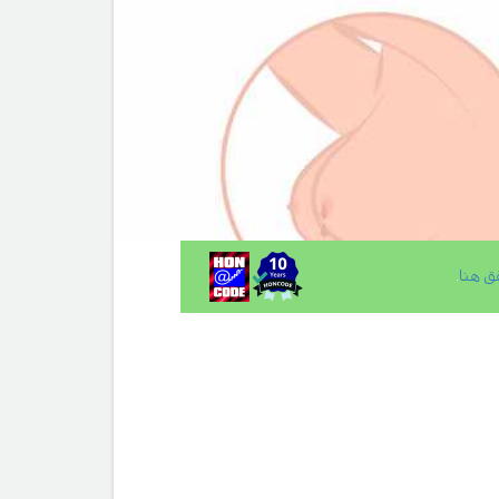
ق هنا
.