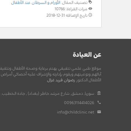
تصنيف المقال:
الأورام و السرطان عند الأطفال
مرات القراءة: 10766
تاريخ الإضافة 31-12-2018
عن العيادة
موقع طبي علمي تثقيفي يهتم برعاية وصحة الأطفال وتثقيف
آبائهم وتوعيتهم ويقوم بإدارته والإشراف عليه أخصائي أمراض
الأطفال الدكتور
رضوان فريد غزال
.
سوريا, دمشق, شارع مرشد خاطر (بغداد) , جادة الخطيب.
00963114414026
info@childclinic.net