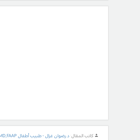
كاتب المقال:
د.رضوان غزال - طبيب أطفال MD,FAAP