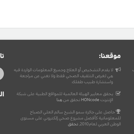
موقعنا:
تا
لا يقدم التشخيص أو العلاج وجميع المعلومات الواردة فيه
هي لغرض التثقيف الصحي فقط ولا تغني عن مراجعة
واستشارة طبيب طفلك.
ال
يحقق معايير الهيئة العالمية للمواقع الطبية على شبكة
الإنترنت
HONcode
تحقق من
هنا
حاصل على جائزة سمو الشيخ سالم العلي الصباح
للمعلوماتية كأفضل مشروع صحي إلكتروني على مستوى
الوطن العربي لعام2010,
تحقق
.