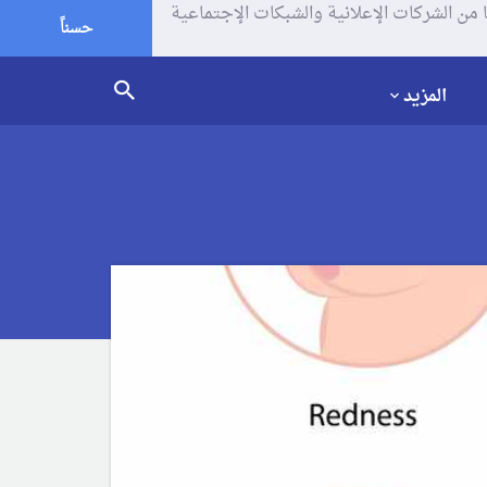
يف الإرتباط (الكوكيز) لتحليل زياراتك وإستخدامك للموقع و تتم مشاركة بعض المعلومات مع Google وغيرها من الشركات الإعلانية والشبكات الإجتماعية
حسناً
المزيد