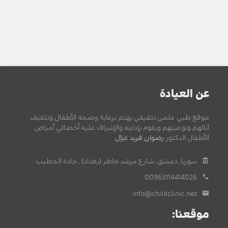
عن العيادة
موقع طبي علمي تثقيفي يهتم برعاية وصحة الأطفال وتثقيف
آبائهم وتوعيتهم ويقوم بإدارته والإشراف عليه أخصائي أمراض
الأطفال الدكتور
رضوان فريد غزال
.
سوريا, دمشق, شارع مرشد خاطر (بغداد) , جادة الخطيب.
00963114414026
info@childclinic.net
موقعنا: