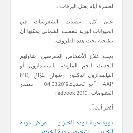
لعشرة أيام يقتل اليرقات .
على كل، عصيات الشعرينيات في
الحيوانات البرية للقطب الشمالي يمكنها أن
تبقىحية تحت هذه الظروف.
يجب علاج الأشخاص المعرضين، بتناولهم
الحديث للحم الملوث، بالميبيندازول أو
.
الدكتور رضوان غزال
MD,
التيابيندازول.
FAAP
-
آ
خر تحديث04
.20
03
.
19 - مصدر
المعلومات :
redbook 2016
أنظر أيضاً :
دورة حياة دودة الخنزير
اعراض دودة
الخنزير
تشخيص دودة الخنزير