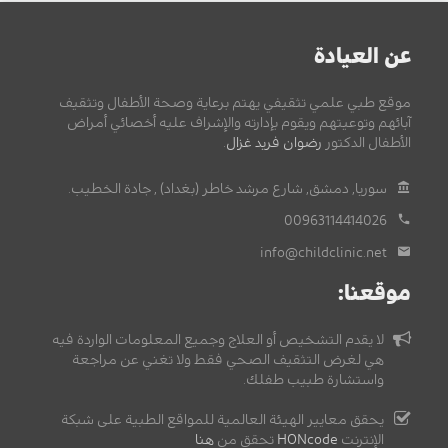
عن العيادة
موقع طبي علمي تثقيفي يهتم برعاية وصحة الأطفال وتثقيف
آبائهم وتوعيتهم ويقوم بإدارته والإشراف عليه أخصائي أمراض
الأطفال الدكتور
رضوان فريد غزال
.
سوريا, دمشق, شارع مرشد خاطر (بغداد) , جادة الخطيب.
00963114414026
info@childclinic.net
موقعنا:
لا يقدم التشخيص أو العلاج وجميع المعلومات الواردة فيه
هي لغرض التثقيف الصحي فقط ولا تغني عن مراجعة
واستشارة طبيب طفلك.
يحقق معايير الهيئة العالمية للمواقع الطبية على شبكة
الإنترنت
HONcode
تحقق من
هنا