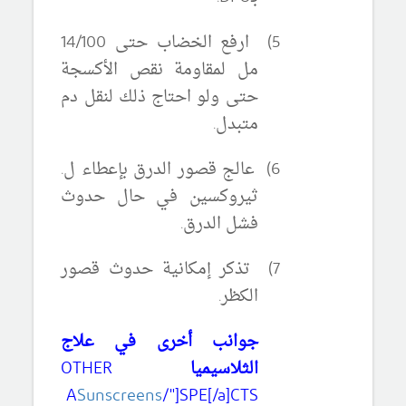
5)
ارفع الخضاب حتى 14/100
مل لمقاومة نقص الأكسجة
حتى ولو احتاج ذلك لنقل دم
متبدل.
6)
عالج قصور الدرق بإعطاء ل.
ثيروكسين في حال حدوث
فشل الدرق.
7)
تذكر إمكانية حدوث قصور
الكظر.
جوانب أخرى في علاج
الثلاسيميا
OTHER
A
Sunscreens
/"]SPE[/a]CTS