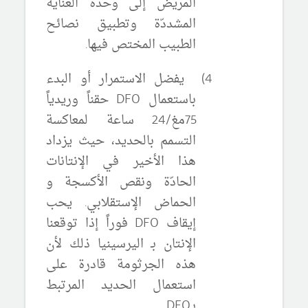
المريض إلى وحدة العناية
المشددّة وتطبيق نصائح
الطبيب المختص فيها.
4)
يفضل الاستمرار أو البدء
باستعمال
DFO
حقناً وريدياً
75مغ/24 ساعة لمعاكسة
التسمم بالحديد، حيث يزداد
هذا الأخير في الإنتانات
الحادّة ونقص الأكسجة و
الحماض الإستقلابي. يحب
إيقاف
DFO
فوراً إذا توقعنا
الإنتان بـ اليرسينيا ذلك لأن
هذه الجرثومة قادرة على
استعمال الحديد المرتبط
بـ
DFO
.