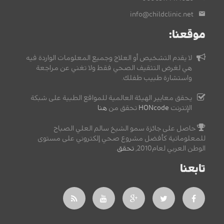
info@childclinic.net
موقعنا:
لا يقدم التشخيص أو العلاج وجميع المعلومات الواردة فيه
هي لغرض التثقيف الصحي فقط ولا تغني عن مراجعة
واستشارة طبيب طفلك.
يحقق معايير الهيئة العالمية للمواقع الطبية على شبكة
الإنترنت
HONcode
تحقق من
هنا
حاصل على جائزة سمو الشيخ سالم العلي الصباح
للمعلوماتية كأفضل مشروع صحي إلكتروني على مستوى
الوطن العربي لعام2010,
تحقق
.
تابعنا