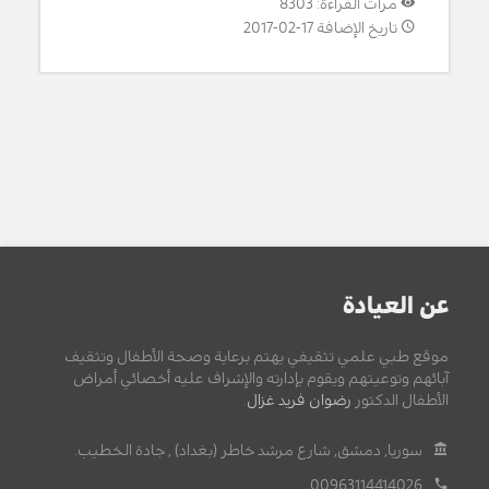
مرات القراءة: 8303
تاريخ الإضافة 17-02-2017
عن العيادة
موقع طبي علمي تثقيفي يهتم برعاية وصحة الأطفال وتثقيف
آبائهم وتوعيتهم ويقوم بإدارته والإشراف عليه أخصائي أمراض
الأطفال الدكتور
رضوان فريد غزال
.
سوريا, دمشق, شارع مرشد خاطر (بغداد) , جادة الخطيب.
00963114414026