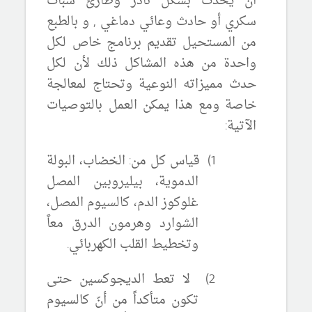
أن يحدث بشكل نادر وطارئ سبات
سكري أو حادث وعائي دماغي , و بالطبع
من المستحيل تقديم برنامج خاص لكل
واحدة من هذه المشاكل ذلك لأن لكل
حدث مميزاته النوعية وتحتاج لمعالجة
خاصة ومع هذا يمكن العمل بالتوصيات
الآتية:
1)
قياس كل من: الخضاب، البولة
الدموية، بيليروبين المصل
غلوكوز الدم، كالسيوم المصل،
الشوارد وهرمون الدرق معاً
وتخطيط القلب الكهربائي.
2)
لا تعط الديجوكسين حتى
تكون متأكداً من أنّ كالسيوم