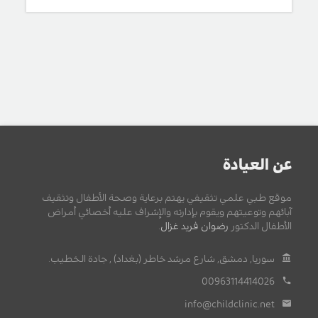
عن العيادة
موقع طبي علمي تثقيفي يهتم برعاية وصحة الأطفال وتثقيف
آبائهم وتوعيتهم ويقوم بإدارته والإشراف عليه أخصائي أمراض
الأطفال الدكتور
رضوان فريد غزال
.
سوريا, دمشق, شارع مرشد خاطر (بغداد) , جادة الخطيب.
00963114414026
info@childclinic.net