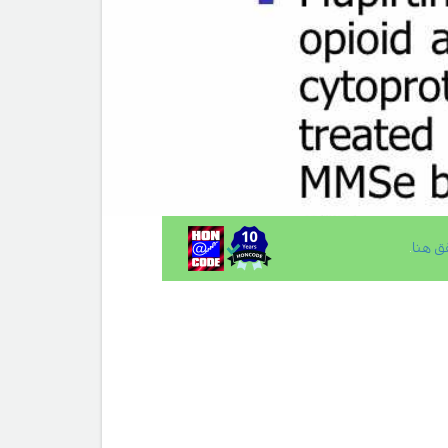
ق هنا
.