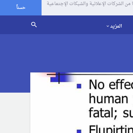
يف الإرتباط (الكوكيز) لتحليل زياراتك وإستخدامك للموقع و تتم مشاركة بعض المعلومات مع Google وغيرها من الشركات الإعلانية والشبكات الإجتماعية
حسناً
المزيد