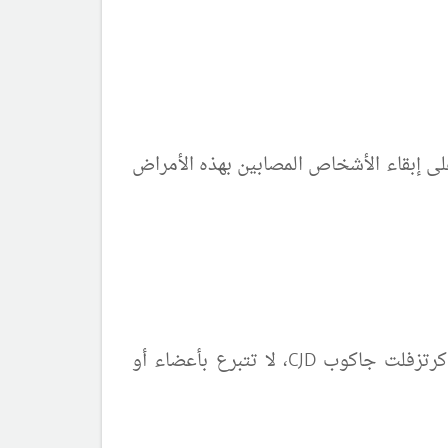
على إبقاء الأشخاص المصابين بهذه الأمراض
قد يمنع التنظيف المناسب وتعقيم المعدات الطبية انتشار المرض. إذا كنت مصاباً أو قد تصاب بمرض كرتزفلت جاكوب CJD، لا تتبرع بأعضاء أو