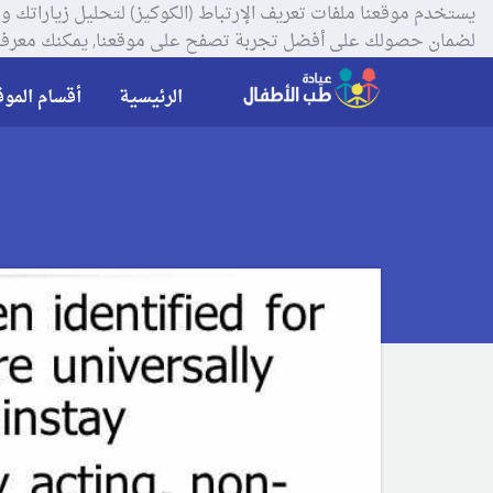
لضمان حصولك على أفضل تجربة تصفح على موقعنا, يمكنك معرفة
الرئيسية
أقسام الموق