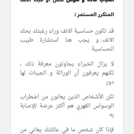
أسباب عادة و هوس
نكش او عبث الانف
المتكرر المستمر
:
قد تكون حساسية الانف وراء رغبتك بحك
الانف....و يجب هنا استشارة طبيب
الحساسية
لا يزال الخبراء يحاولون معرفة ذلك ،
لكنهم يعرفون أن
الوراثة و الجينات لها
دور
.
لكن الأشخاص الذين يعانون من اضطراب
الوسواس القهري هم أكثر عرضة للإصابة
به
ف
إذا كان شخص ما في عائلتك يعاني من