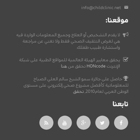
info@childclinic.net
موقعنا:
لا يقدم التشخيص أو العلاج وجميع المعلومات الواردة فيه
هي لغرض التثقيف الصحي فقط ولا تغني عن مراجعة
واستشارة طبيب طفلك.
يحقق معايير الهيئة العالمية للمواقع الطبية على شبكة
الإنترنت
HONcode
تحقق من
هنا
حاصل على جائزة سمو الشيخ سالم العلي الصباح
للمعلوماتية كأفضل مشروع صحي إلكتروني على مستوى
الوطن العربي لعام2010,
تحقق
.
تابعنا