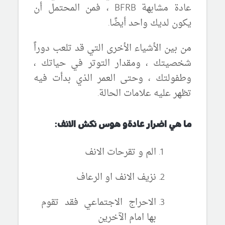
عادة مشابهة
BFRB ، فمن المحتمل أن
يكون لديك واحد أيضًا.
من بين الأشياء الأخرى التي قد تلعب دوراً
شخصيتك ، ومقدار التوتر في حياتك ،
وطفولتك ، وحتى العمر الذي بدأت فيه
تظهر عليه علامات
الحالة.
ما هي اضرار عادة
و هوس نكش الانف
:
الم و تقرحات
الانف
نزيف الانف او الرعاف
الاحراج الاجتماعي فقد تقوم
بها امام الآخرين