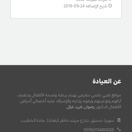
تاريخ الإضافة 24-09-2019
عن العيادة
موقع طبي علمي تثقيفي يهتم برعاية وصحة الأطفال وتثقيف
آبائهم وتوعيتهم ويقوم بإدارته والإشراف عليه أخصائي أمراض
الأطفال الدكتور
رضوان فريد غزال
.
سوريا, دمشق, شارع مرشد خاطر (بغداد) , جادة الخطيب.
00963114414026