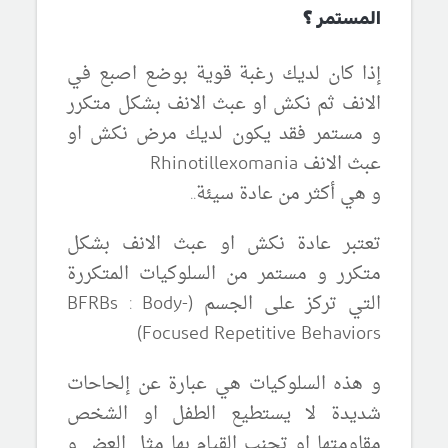
المستمر
؟
إذا كان لديك رغبة قوية بوضع اصبع في
الانف ثم
نكش او عبث الانف بشكل متكرر
و مستمر
فقد يكون لديك مرض نكش او
عبث الانف
Rhinotillexomania
و هي
أكثر من عادة سيئة
..
تعتبر
عادة
نكش او عبث الانف بشكل
متكرر و مستمر من
السلوكيات المتكررة
التي تركز على الجسم (BFRBs
Body-
:
Focused Repetitive Behaviors)
و
هذه السلوكيات هي عبارة عن
إلحاحات
شديدة
لا يستطيع الطفل او الشخص
مقاومتها او تجنب القيام بها
مثل العض و