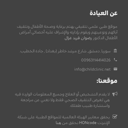
عن العيادة
موقع طبي علمي تثقيفي يهتم برعاية وصحة الأطفال وتثقيف
آبائهم وتوعيتهم ويقوم بإدارته والإشراف عليه أخصائي أمراض
الأطفال الدكتور
رضوان فريد غزال
.
سوريا, دمشق, شارع مرشد خاطر (بغداد) , جادة الخطيب.
00963114414026
info@childclinic.net
موقعنا:
لا يقدم التشخيص أو العلاج وجميع المعلومات الواردة فيه
هي لغرض التثقيف الصحي فقط ولا تغني عن مراجعة
واستشارة طبيب طفلك.
يحقق معايير الهيئة العالمية للمواقع الطبية على شبكة
الإنترنت
HONcode
تحقق من
هنا