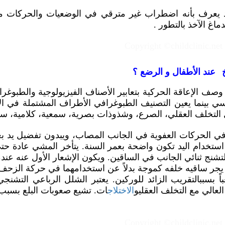
د يعرف بأنه اضطراب غير مترقي في الوضعيات والحركات مت
اغ الآخذ بالتطور .
خ
عند الأطفال و الرضع ؟
صف الإعاقة الحركية بتعابير الأصناف الفيزيولوجية والطبوغرافي
ي بينما يعين التصنيف الطبوغرافي الأطراف المشتملة في الإ
لتخلف العقلي، الصرع، وشذوذات بصرية، سمعية، كلامية، سلوك
الحركات العفوية في الجانب المصاب، ويبدون تفضيل يد بعمر 
شنج ثنائي الجانب في الساقين. ويكون الإشعار الأول عنه عن
أن يجر ساقيه خلفه كموجة بدلاً عن استخدامهما في حركة الزحف ا
 بسببالتقريب الزائد للوركين. يعتبر الشلل الرباعي التشن
عالي مع التخلف العقليو
الاختلاج
ات. تشيع صعوبات البلع بسبب ا