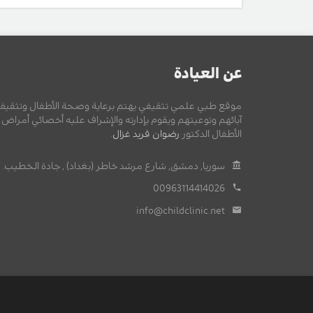
عن العيادة
موقع طبي علمي تثقيفي يهتم برعاية وصحة الأطفال وتثقيف
آبائهم وتوعيتهم ويقوم بإدارته والإشراف عليه أخصائي أمراض
الأطفال الدكتور
رضوان فريد غزال
.
سوريا, دمشق, شارع مرشد خاطر (بغداد) , جادة الخطيب.
00963114414026
info@childclinic.net