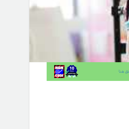
ق هنا
.