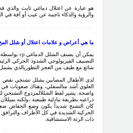
هو عبارة عن اعتلال دماغي ثابت والذي ق
والرؤية والذكاء ناجمة عن عيب أو آفة في الدم
جميع الحقوق محفوظة - عيادة طب الأطفال Copyright ©childclinic.net
ما هي أعراض و علامات اعتلال أو شلل الم
يمكن أن يصنف الشلل الدماغي
cp
بواسطة و
التصنيف الفيزيولوجي الشذوذ الحركي الرئيس
شائع مع طيف من العجز التطوريالذي يشمل ا
لدى الأطفال المصابين بشلل تشنجي نقص في 
واضحة. يشير لفط الشللالمزدوج التشنجي للت
ذراعيه بطريقة تبادلية طبيعية ،ولكنه يميلل
كان التشنج شديداً يكون وضع الحفاض صعباً
الحركية الشديدة في كل الأطراف والترافق ال
ذات الرئة الاستنشاقية.
جميع الحقوق محفوظة - عيادة طب الأطفال Copyright ©childclinic.net