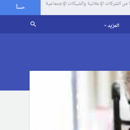
يف الإرتباط (الكوكيز) لتحليل زياراتك وإستخدامك للموقع و تتم مشاركة بعض المعلومات مع Google وغيرها من الشركات الإعلانية والشبكات الإجتماعية
حسناً
المزيد