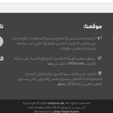
موقعنا:
تا
لا يقدم التشخيص أو العلاج وجميع المعلومات الواردة فيه
هي لغرض التثقيف الصحي فقط ولا تغني عن مراجعة
واستشارة طبيب طفلك.
ال
يحقق معايير الهيئة العالمية للمواقع الطبية على شبكة
الإنترنت
HONcode
تحقق من
هنا
حاصل على جائزة سمو الشيخ سالم العلي الصباح
للمعلوماتية كأفضل مشروع صحي إلكتروني على مستوى
الوطن العربي لعام2010,
تحقق
.
Copyright © 2026
, All rights reserved
childclinic.net
آخر تحديث للموقع 06-08-2026 Last Update
Devleoped by
Ghazi-Khalaf Ayham