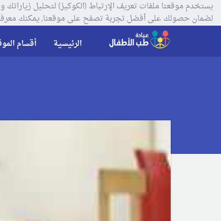
لضمان حصولك على أفضل تجربة تصفح على موقعنا, يمكنك معرفة
الرئيسية
أقسام الموق