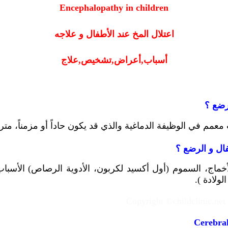
Encephalopathy in children
اعتلال المخ عند الأطفال و علاجه
أسباب,أعراض,تشخيص,علاج
رضع ؟
في الوظيفة الدماغية والذي قد يكون حاداً أو مزمناً، مترقياً أ
فال و الرضع ؟
خماج، السموم (أول أكسيد لكربون، الأدوية الرصاص) الأسباب ال
ولادة ).
Cerebral