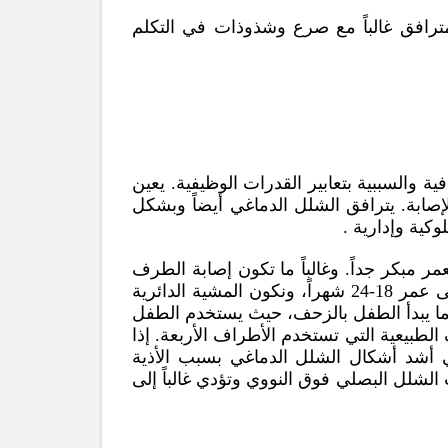
رافق غالباً مع صرع وشذوذات في التكلم
ة والسببية بتعابير القدرات الوظيفية. يعين
صابة. يترافق
الشلل الدماغي
أيضاً وبشكل
ية وإدارية .
مبكر جداً. وغالباً ما تكون إصابة الطرف
العلوي أشد منالسفلي، وهناك صعوبات في استخدام اليد تكون واضحة بعمر السنة. يتأخر المشي عادة حتى عمر 18-24 شهراً، ونكون المشية الدائرية
دما يبدأ الطفل بالزحف، حيث يستخدم الطفل
لطبيعية التي تستخدم الأطراف الأربعة. إذا
جي أشد أشكال الشلل الدماغي بسبب الأذية
لشلل البصلي فوق النووي وتؤدي غالباً إلى