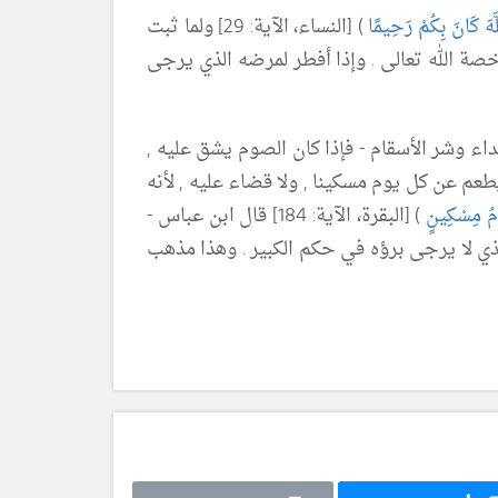
للَّهَ كَانَ بِكُمْ رَحِيمًا
) [النساء، الآية: 29] ولما ثبت
خصة الله تعالى . وإذا أفطر لمرضه الذي يرجى
داء وشر الأسقام - فإذا كان الصوم يشق
عليه ,
 286] بل يفطر ويطعم عن كل يوم مسكينا , ولا قضاء عليه , لأنه
َامُ مِسْكِينٍ
) [البقرة، الآية: 184] قال ابن عباس -
الذي لا يرجى برؤه في حكم الكبير . وهذا مذهب