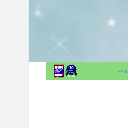
ق هنا
.