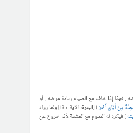
 , فهذا إذا خاف مع الصيام زيادة مرضه , أو
َّةٌ مِنْ أَيَّامٍ أُخَرَ
) [البقرة، الآية: 185] ولما رواه
ته
) فيكره له الصوم مع المشقة لأنه خروج عن