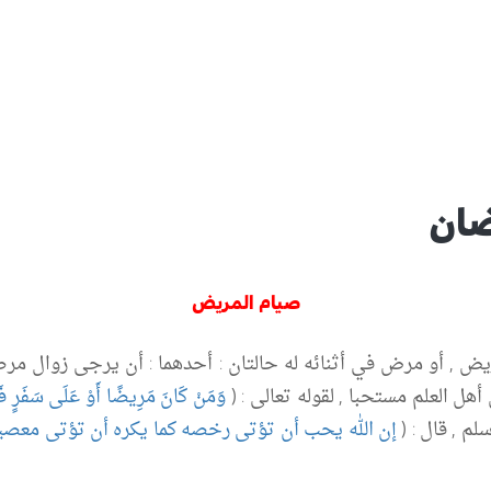
ضان
صيام
المريض
ض , أو مرض في أثنائه له حالتان :
أحدهما : أن يرجى زوال مرضه
هل العلم مستحبا , لقوله تعالى : (
وَمَنْ كَانَ مَرِيضًا أَوْ عَلَى سَفَرٍ فَعِد
لم , قال : (
إن الله يحب أن تؤتى رخصه كما يكره أن تؤتى معصي