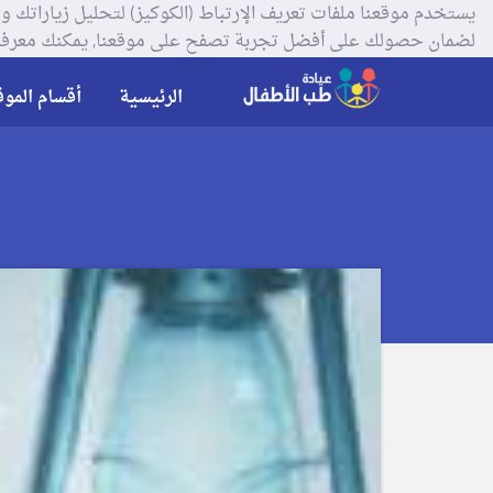
لضمان حصولك على أفضل تجربة تصفح على موقعنا, يمكنك معرفة
الرئيسية
أقسام الموق