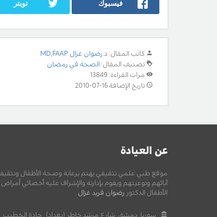
فيسبوك
تويتر
كاتب المقال:
د.رضوان غزال MD,FAAP
تصنيف المقال:
الصحة في رمضان
مرات القراءة: 13849
تاريخ الإضافة 16-07-2010
عن العيادة
موقع طبي علمي تثقيفي يهتم برعاية وصحة الأطفال وتثقيف
آبائهم وتوعيتهم ويقوم بإدارته والإشراف عليه أخصائي أمراض
الأطفال الدكتور
رضوان فريد غزال
.
سوريا, دمشق, شارع مرشد خاطر (بغداد) , جادة الخطيب.