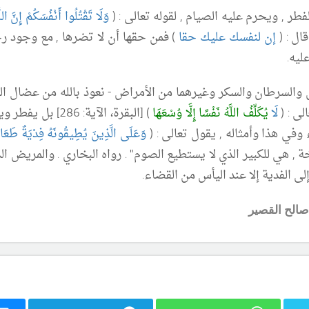
طر , ويحرم عليه الصيام , لقوله تعالى : (
وَلَا تَقْتُلُوا أَنْفُسَكُمْ إِنَّ ا
ال : (
إن لنفسك عليك حقا
) فمن حقها أن لا تضرها , مع وجود ر
ليه.
 والسرطان والسكر وغيرهما من الأمراض - نعوذ بالله من عضال ال
لى : (
لَ
ا يُكَلِّفُ اللَّهُ نَفْسًا إِلَّا وُسْعَهَا
) [البقرة، الآية:
وفي هذا وأمثاله , يقول تعالى : (
وَعَلَى الَّذِينَ يُطِيقُونَهُ فِدْيَةٌ طَع
 , هي للكبير الذي لا يستطيع الصوم" . رواه البخاري . والمريض 
 إلى الفدية إلا عند اليأس من القضاء.
صالح القصير