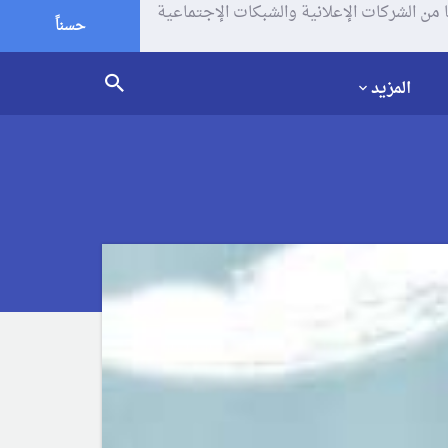
يف الإرتباط (الكوكيز) لتحليل زياراتك وإستخدامك للموقع و تتم مشاركة بعض المعلومات مع Google وغيرها من الشركات الإعلانية والشبكات الإجتماعية
حسناً
المزيد