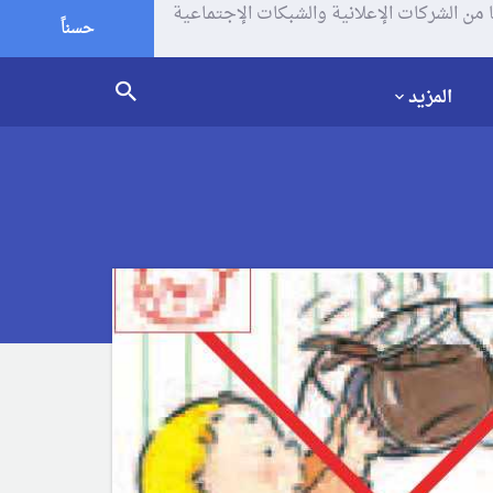
يف الإرتباط (الكوكيز) لتحليل زياراتك وإستخدامك للموقع و تتم مشاركة بعض المعلومات مع Google وغيرها من الشركات الإعلانية والشبكات الإجتماعية
حسناً
المزيد