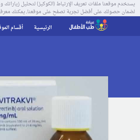
لضمان حصولك على أفضل تجربة تصفح على موقعنا, يمكنك معرفة
الرئيسية
أقسام الموق