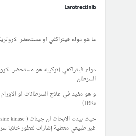
Larotrectinib
ما هو دواء
فيتراكفي او مستحضر لاروتريك
دواء
فيتراكفي (تركيبه هو مستحضر لاروت
السرطان
و هو مفيد في علاج السرطانات او الاورام 
(TRKs
حيث بينت الابحاث ان جينات
( NTRK gene
osine kinase
غير طبيعي معطية إشارات لتطور خلايا سرط