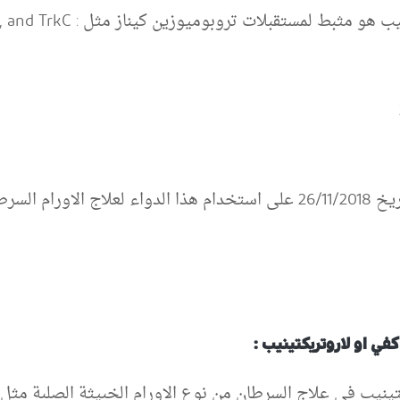
 لمستقبلات تروبوميوزين كيناز مثل : TrkA, TrkB, and TrkC
ال و الكبار
في او لاروتريكتينيب :
نيب في علاج السرطان من نوع الاورام الخبيثة الصلبة مثل :