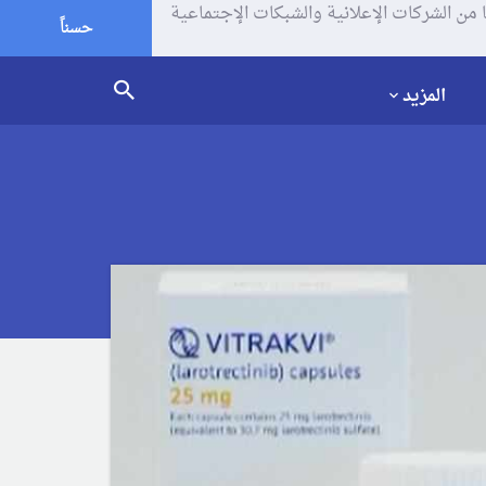
يف الإرتباط (الكوكيز) لتحليل زياراتك وإستخدامك للموقع و تتم مشاركة بعض المعلومات مع Google وغيرها من الشركات الإعلانية والشبكات الإجتماعية
حسناً
المزيد