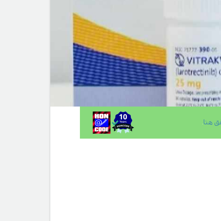
ق هنا
.