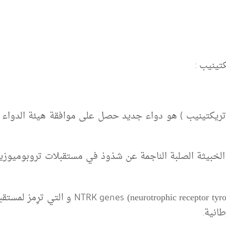
تينيب :
ريكتينيب ) هو دواء جديد حصل على موافقة هيئة الدواء و 
الخبيثة الصلبة الناجمة عن شذوذ في مستقبلات تروبوميوزين
s
و التي ترِمز ل
مستقبل
(neurotrophic receptor tyr
انية.