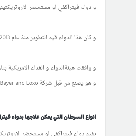
و
دواء
فيتراكفي او مستحضر لاروتريكتينيب هو مثبط
و كان هذا الدواء قيد التطوير منذ عام 2013
و وافقت هيئةالدواء و الغذاء الامريكية بتاريخ 26/11/2018 على استخدام هذا الدواء لعلاج الاورام السرطانية الصلبة عند الاطف
و هو يصنع من قبل شركة Bayer and Loxo
انواع السرطان التي يمكن علاجها بدواء فيتراك
يفيد دواء فيتراكفي او مستحضر لاروتريكتي