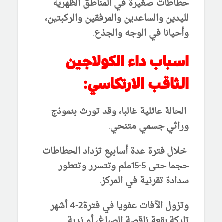
حطاطات صغيرة في المناطق الظهرية
لليدين والساعدين والمرفقين والركبتين،
وأحيانا في الوجه والجذع.
اسباب داء الكولاجين
الثاقب الارتكاسي:
الحالة عائلية غالبا، وقد تورث بنموذج
وراثي جسمي متنحي.
خلال فترة عدة أسابيع تزداد الحطاطات
حجما حتى 5-15ملم وتتسرر وتتطور
سدادة تقرنية في المركز.
وتزول الآفات عفويا في فترة2-4 أشهر
تاركة بقعة ناقصة الصباغ، أو ندبة.