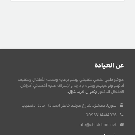
عن العيادة
موقع طبي علمي تثقيفي يهتم برعاية وصحة الأطفال وتثقيف
آبائهم وتوعيتهم ويقوم بإدارته والإشراف عليه أخصائي أمراض
الأطفال الدكتور
رضوان فريد غزال
.
سوريا, دمشق, شارع مرشد خاطر (بغداد) , جادة الخطيب.
00963114414026
info@childclinic.net