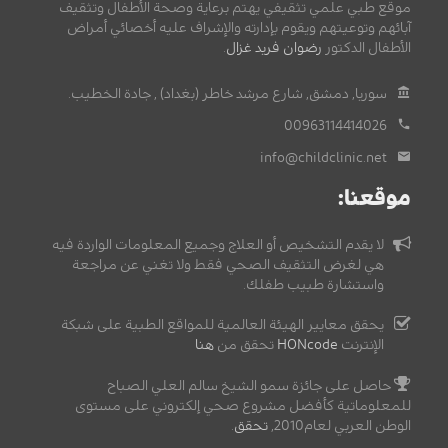
موقع طبي علمي تثقيفي يهتم برعاية وصحة الأطفال وتثقيف
آبائهم وتوعيتهم ويقوم بإدارته والإشراف عليه أخصائي أمراض
الأطفال الدكتور
رضوان فريد غزال
.
سوريا, دمشق, شارع مرشد خاطر (بغداد) , جادة الخطيب.
00963114414026
info@childclinic.net
موقعنا:
لا يقدم التشخيص أو العلاج وجميع المعلومات الواردة فيه
هي لغرض التثقيف الصحي فقط ولا تغني عن مراجعة
واستشارة طبيب طفلك.
يحقق معايير الهيئة العالمية للمواقع الطبية على شبكة
الإنترنت
HONcode
تحقق من
هنا
حاصل على جائزة سمو الشيخ سالم العلي الصباح
للمعلوماتية كأفضل مشروع صحي إلكتروني على مستوى
الوطن العربي لعام2010,
تحقق
.