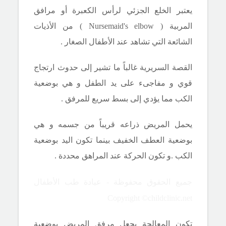
يعتبر الخلع الجزئي لرأس الكعبرة أو مرافق
المربية (
Nursemaid's elbow
) من الأذيات
الشائعة التي تشاهد عند الأطفال الصغار .
القصة السريرية غالباً ما تشير إلى حدوث
ارتجاج
قوي و مفاجىء على يد الطفل و هي بوضعية
الكب مما يؤدي إلى بسط سريع للمرفق .
يحمل المريض ذراعه قريباً من جسمه و هي
بوضعية العطف الخفيف بينما تكون اليد بوضعية
الكب .و تكون الحركة عند المراهق محددة .
جميع الحقوق محفوظة - عيادة طب الأطفال
Copyright ©childclinic.net
تكون المعالجة بجعل مرفق المريض بوضعية