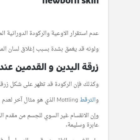
newborn skin
عدم استقرار الاوعية والركودة الدورانية ا
ولونه قد يغمق بشدة بسبب إغلاق لسان المزم
زرقة اليدين و القدمين عندا
وكذلك فإن الركودة قد تظهر على شكل زرقة سليمة (زراق النهايات cyanosis
و
الترقط
Mottling الذي هو مثال آخر لعدم استقرار الدوران المحيطي، قد يترافق مع مرض شديد أو نتيجة لتأرجح عابر في حرارة الجلد،
وإن الانقسام غير السوي للجسم من مقدم ال
عابرة وسليمة،