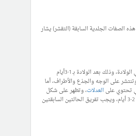
ذه الصفات الجلدية السابقة (التقشر) يشار
قد تظهر حطاطات صغيرة بيضاء حويصلية بثرية على قاعدة حمامية حمراء وغالباً، عند العديد من حديثي الولادة، وذلك بعد الولادة بـ 1-3أيام
نتشر على الوجه والجذع والأطراف، أما
وهي تحتوي على
العدلات
، وتظهر على شكل
اندفاع حويصلي بثري حول الذقن وعلى الرقبة والظهر والأطراف وراحتي اليدين والقدمين، وتستمر لمدة 2-3 أيام، ويجب تفريق الحالتين السابقتين