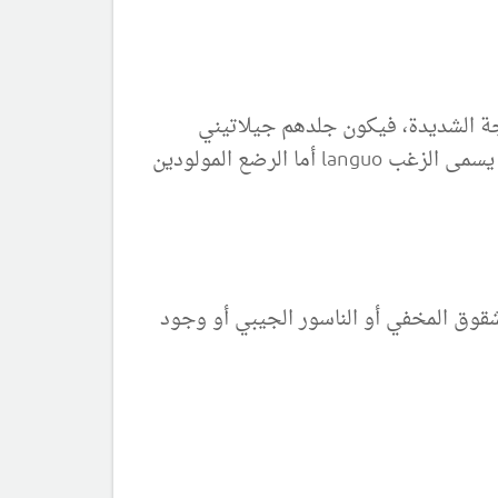
اجة الشديدة، فيكون جلدهم جيلاتيني
ويميل للنزف والرض بسهولة، وتتغطى عادة الفروة والحواجب ووجه الخديج بشعر ناعم طري غير ناضج يسمى الزغب languo أما الرضع المولودين
وق المخفي أو الناسور الجيبي أو وجود