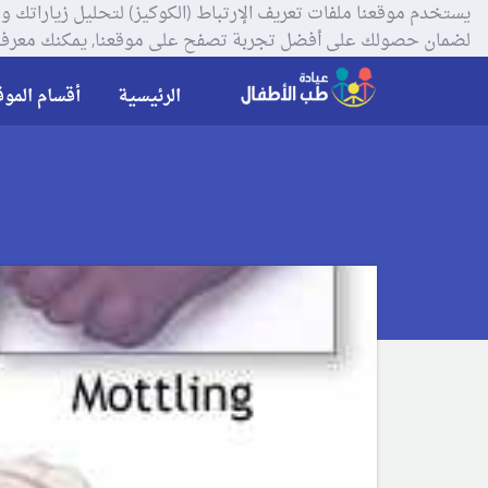
لضمان حصولك على أفضل تجربة تصفح على موقعنا, يمكنك معرفة
الرئيسية
أقسام الموق