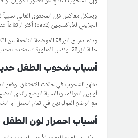
وإن الشحوب الناتج عن قصور الدوران أو فق
وبشكل معاكس فإن المحتوى العالي نسبياً ل
الجزيئي للأوكسجين (pao2) أكثر ارتفاعاً عند الرضيع منها عند الأطفال الأكبر سناً.
ويتم تفريق الزرقة الموضعة الناجمة عن ال
حالة الزرقة، ونفس المناورة تستخدم لتحديد ا
أسباب شحوب الطفل حديث ا
يظهر الشحوب في حالات الاختناق، وفقر الد
أو بين التوائم، وبالنسبة للرضع زائدي النض
مع الرضع المولودين في تمام الحمل أو الخد
أسباب احمرار لون الطفل ح