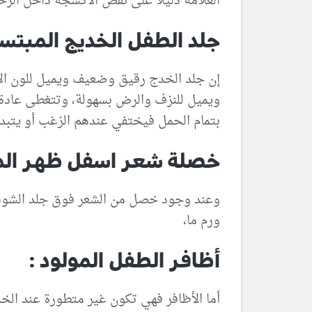
العلامة دليلاً على نقص الأكسجة داخل الرح
جلد الطفل الخديج المبتسر
إن جلد الخدج رقيق وضعيف ويميل للون الأحم
بتمام الحمل فيختفي عندهم الزغب أو يتبد
خصلة شعر اسفل ظهر المو
وعند وجود خصل من الشعر فوق جلد الشوك 
ورم ما،
أظافر الطفل المولود :
أما الأظافر فهي تكون غير متطورة عند الخ