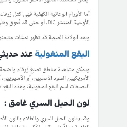
يمكن مشاهدة المظهر الأحمر المتورد والتبيغ
أما الأورام الوعائية الكهفية فهي كتل زرقا
الأوعية المنتشر DIC، أو حتى قد تُعوق وظيفة العضو المصاب،
وبعد الولادة الصعبة قد تظهر نمشات متبعثرة
البقع المنغولية
عند حديثي 
الأمريكيين السود الأصليين، أو الآسيويين، 
التصبغات اسم البقع المنغولية، وهذه البقع 
لون الحبل السري غامق :
وقد يتلون الحبل السري والطلاء باللون الأص