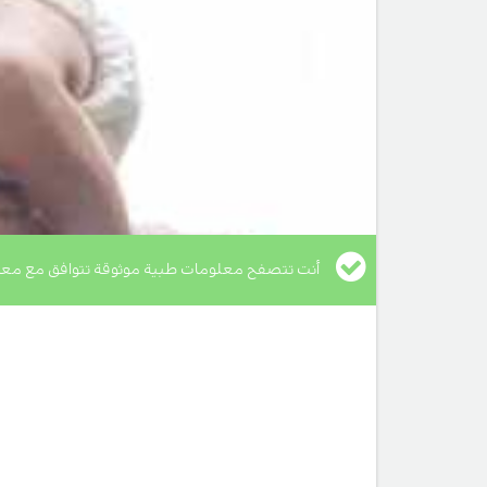
أنت تتصفح معلومات طبية موثوقة تتوافق مع معا