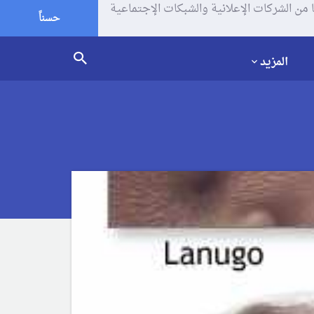
يف الإرتباط (الكوكيز) لتحليل زياراتك وإستخدامك للموقع و تتم مشاركة بعض المعلومات مع Google وغيرها من الشركات الإعلانية والشبكات الإجتماعية
حسناً
المزيد