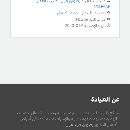
كاتب المقال:
د.رضوان غزال - طبيب أطفال
MD,FAAP
تصنيف المقال:
ادوية الأطفال
مرات القراءة: 11492
تاريخ الإضافة 2-01-2020
عن العيادة
موقع طبي علمي تثقيفي يهتم برعاية وصحة الأطفال وتثقيف
آبائهم وتوعيتهم ويقوم بإدارته والإشراف عليه أخصائي أمراض
الأطفال الدكتور
رضوان فريد غزال
.