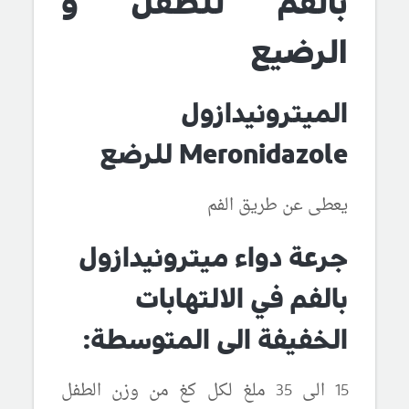
بالفم للطفل و
الرضيع
الميترونيدازول
Meronidazole للرضع
يعطى عن طريق الفم
جرعة دواء ميترونيدازول
بالفم في الالتهابات
الخفيفة الى المتوسطة:
15 الى 35 ملغ لكل كغ من وزن الطفل