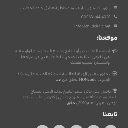
سوريا, دمشق, شارع مرشد خاطر (بغداد) , جادة الخطيب.
00963114414026
info@childclinic.net
موقعنا:
لا يقدم التشخيص أو العلاج وجميع المعلومات الواردة فيه
هي لغرض التثقيف الصحي فقط ولا تغني عن مراجعة
واستشارة طبيب طفلك.
يحقق معايير الهيئة العالمية للمواقع الطبية على شبكة
الإنترنت
HONcode
تحقق من
هنا
حاصل على جائزة سمو الشيخ سالم العلي الصباح
للمعلوماتية كأفضل مشروع صحي إلكتروني على مستوى
الوطن العربي لعام2010,
تحقق
.
تابعنا