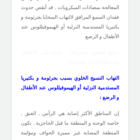
المعالجة بمضادات الميكروبات , قد أنقص حدوث
فقدان السمع المرافق لالتهاب السحايا بجرثومة و
بكتيريا المستدمية النزلية أو الهيموفيللوس عند
الأطفال و الرضع
جميع الحقوق محفوظة - عيادة طب الأطفال
Copyright ©childclinic.net
التهاب النسيج الخلوي بسبب بجرثومة و بكتيريا
المستدمية النزلية أو الهيموفيللوس عند الأطفال
و الرضع :
إن المناطق الأكثر إصابة هي الرأس , العنق ,
خاصة الوجنة و المنطقة ما قبل الحاجزية . تكون
المنطقة المصابة غير مميزة الحواف ومؤلمة