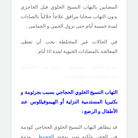
المصابين بالتهاب النسيج الخلوي قبل الحاجزي
بدون التهاب سحايا مرافق علاجاً خلالياً بالصادات
لمدة خمسة أيام حتى تزول الحمى و الحمامى .
في الحالات غير المختلطة يجب أن تعطى
المعالجة بالمضادات الحيوية لمدة 10 أيام .
جميع الحقوق محفوظة - عيادة طب الأطفال
Copyright ©childclinic.net
التهاب النسيج الخلوي الحجاجي بسبب بجرثومة و
بكتيريا المستدمية النزلية أو الهيموفيللوس عند
الأطفال و الرضع :
قد يتظاهر التهاب النسيج الخلوي الحجاجي كوذمة
في الجفن ولكنه تميز بوجود
الجحوظ
, وذمة