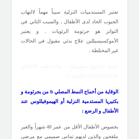
تعتبر المستدميات النزلية سبباً مهماً لالتهاب
الجيوب الحاد لدى الأطفال , والسبب الثاني في
التواتر هو جرثومة الرئويات . و يعتبر
الأموكسيسيللين علاج بدئي مقبول في الحالات
غير المختلطة .
جميع الحقوق محفوظة - عيادة طب الأطفال
Copyright ©childclinic.net
الوقاية من أخماج النمط المصلي
b
من
بجرثومة و
بكتيريا المستدمية النزلية أو الهيموفيللوس عند
الأطفال و الرضع :
بخصوص الأطفال الأقل من عمر 48 شهراً والغير
ملقحين والذين لديهم تماس صميمي مع مرضى