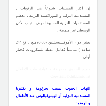
إن أكثر المسببات شيوعاً هي الرئويات ,
المستدمية النزلية و الموراكسيلا النزلية , معظم
المستدميات النزلية المسببة لمرض التهاب الأذن
الوسطى غير منمطة .
يعتبر دواء الأموكسيسيللين (80-90ملغ
/
كغ
/
24
ساعة ) مناسباً كعامل مضاد للميكروبات كخيار
أولي .
جميع الحقوق محفوظة - عيادة طب الأطفال
Copyright ©childclinic.net
التهاب الجيوب بسبب بجرثومة و بكتيريا
المستدمية النزلية أو الهيموفيللوس عند الأطفال
و الرضع :