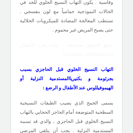
وقاسية . يكون التهاب النسيج الخلوي للخد في
الحالات النموذجية حمامياً مع لون بنفسجي .
تستطب المعالجة المضادة للميكروبات الخلالية
حتى يصبح المريض غير محموم .
جميع الحقوق محفوظة - عيادة طب الأطفال
Copyright ©childclinic.net
التهاب النسيج الخلوي قبل الحاجزي بسبب
بجرثومة و بكتيرياالمستدمية النزلية أو
الهيموفيللوس عند الأطفال و الرضع :
يسمى الخمج الذي يصيب الطبقات النسيجية
السطحية المتوضعة أمام الحاجز الحجابي بالتهاب
النسيج الخلوي قبل الحاجزي , والذي قد تسببه
المستدمية النزلية . يجب أن يتلقى المرضى