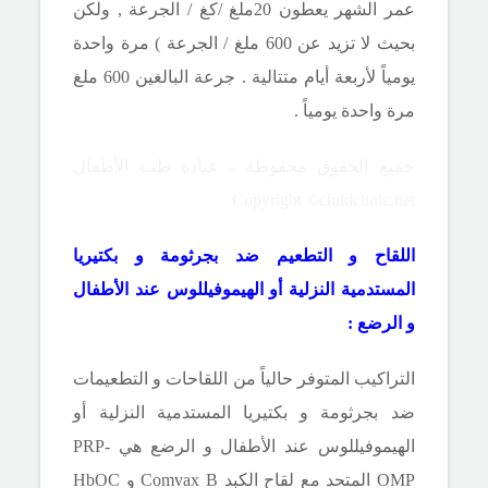
عمر الشهر يعطون 20ملغ
/
كغ
/
الجرعة , ولكن
بحيث لا تزيد عن 600 ملغ
/
الجرعة ) مرة واحدة
يومياً لأربعة أيام متتالية . جرعة البالغين 600 ملغ
مرة واحدة يومياً .
جميع الحقوق محفوظة - عيادة طب الأطفال
Copyright ©childclinic.net
اللقاح و التطعيم ضد بجرثومة و بكتيريا
المستدمية النزلية أو الهيموفيللوس عند الأطفال
و الرضع :
التراكيب المتوفر حالياً من اللقاحات و التطعيمات
ضد بجرثومة و بكتيريا المستدمية النزلية أو
الهيموفيللوس عند الأطفال و الرضع هي
PRP-
OMP
المتحد مع لقاح الكبد
Comvax B
و
HbOC