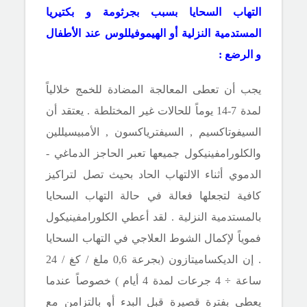
التهاب السحايا بسبب بجرثومة و بكتيريا
المستدمية النزلية أو الهيموفيللوس عند الأطفال
و الرضع :
يجب أن تعطى المعالجة المضادة للخمج خلالياً
لمدة 7-14 يوماً للحالات غير المختلطة . يعتقد أن
السيفوتاكسيم , السيفترياكسون , الأمبيسيللين
والكلورامفينيكول جميعها تعبر الحاجز الدماغي -
الدموي أثناء الالتهاب الحاد بحيث تصل لتراكيز
كافية لتجعلها فعالة في حالة التهاب السحايا
بالمستدمية النزلية . لقد أعطي الكلورامفينيكول
فموياً لإكمال الشوط العلاجي في التهاب السحايا
. إن الديكساميتازون (بجرعة 0,6 ملغ
/
كغ
/
24
ساعة ÷ 4 جرعات لمدة 4 أيام ) خصوصاً عندما
يعطى بفترة قصيرة قبل البدء أو بالتزامن مع