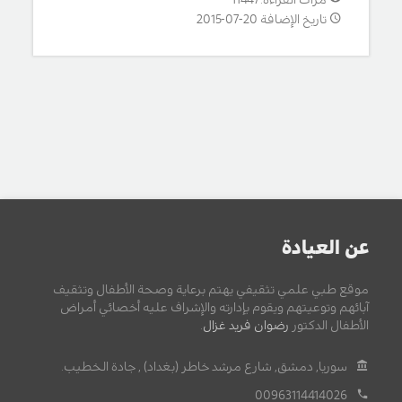
تاريخ الإضافة 20-07-2015
عن العيادة
موقع طبي علمي تثقيفي يهتم برعاية وصحة الأطفال وتثقيف
آبائهم وتوعيتهم ويقوم بإدارته والإشراف عليه أخصائي أمراض
الأطفال الدكتور
رضوان فريد غزال
.
سوريا, دمشق, شارع مرشد خاطر (بغداد) , جادة الخطيب.
00963114414026