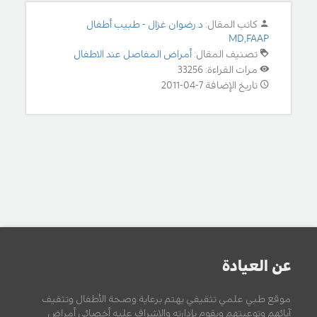
كاتب المقال:
د.رضوان غزال - طبيب أطفال
MD,FAAP
تصنيف المقال:
أمراض المفاصل عند الاطفال
مرات القراءة: 33256
تاريخ الإضافة 7-04-2011
عن العيادة
موقع طبي علمي تثقيفي يهتم برعاية وصحة الأطفال وتثقيف
آبائهم وتوعيتهم ويقوم بإدارته والإشراف عليه أخصائي أمراض