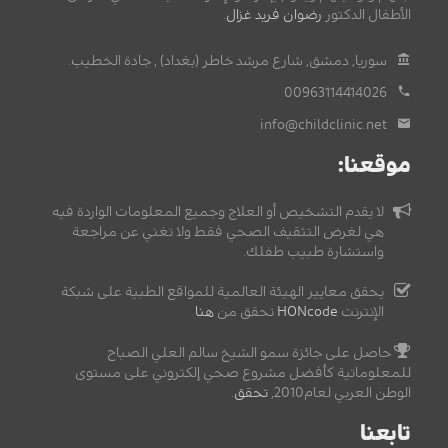
الأطفال الدكتور
رضوان فريد غزال
.
سوريا, دمشق, شارع مرشد خاطر (بغداد) , جادة الخطيب.
00963114414026
info@childclinic.net
موقعنا:
لا يقدم التشخيص أو العلاج وجميع المعلومات الواردة فيه
هي لغرض التثقيف الصحي فقط ولا تغني عن مراجعة
واستشارة طبيب طفلك.
يحقق معايير الهيئة العالمية للمواقع الطبية على شبكة
الإنترنت
HONcode
تحقق من
هنا
حاصل على جائزة سمو الشيخ سالم العلي الصباح
للمعلوماتية كأفضل مشروع صحي إلكتروني على مستوى
الوطن العربي لعام2010,
تحقق
.
تابعنا