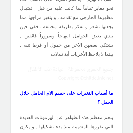
نحو مغاير تماماً لما كانت عليه من قبل , فيتبدل
مظهرها الخارجي مع تقدمه , و يتغير مزاجها مما
يجعلها تشعر و تفكر بطريقة مختلفة . ففي حين
يبدي بعض الحوامل ابتهاجاً وسروراً فائقين ,
يشتكي بعضهن الآخر من خمول أو فرط تنبه ,
بينما لا يلاحظ الأخريات أية تبدلات .
جميع الحقوق محفوظة - عيادة طب الأطفال
Copyright ©childclinic.net
ما أسباب التغيرات على جسم الام الحامل خلال
الحمل ؟
ينجم معظم هذه الظواهر عن الهرمونات العديدة
التي تفرزها المشيمة منذ بدء تشكيلها , و يكون