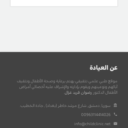
عن العيادة
موقع طبي علمي تثقيفي يهتم برعاية وصحة الأطفال وتثقيف
آبائهم وتوعيتهم ويقوم بإدارته والإشراف عليه أخصائي أمراض
الأطفال الدكتور
رضوان فريد غزال
.
سوريا, دمشق, شارع مرشد خاطر (بغداد) , جادة الخطيب.
00963114414026
info@childclinic.net