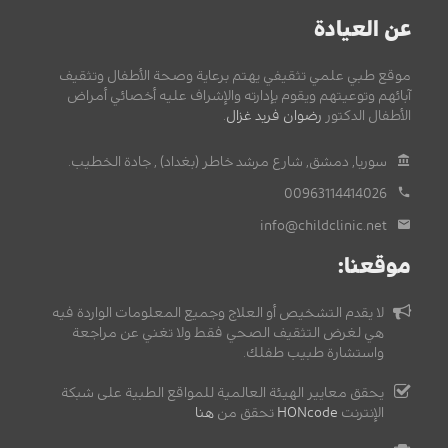
عن العيادة
موقع طبي علمي تثقيفي يهتم برعاية وصحة الأطفال وتثقيف
آبائهم وتوعيتهم ويقوم بإدارته والإشراف عليه أخصائي أمراض
الأطفال الدكتور
رضوان فريد غزال
.
سوريا, دمشق, شارع مرشد خاطر (بغداد) , جادة الخطيب.
00963114414026
info@childclinic.net
موقعنا:
لا يقدم التشخيص أو العلاج وجميع المعلومات الواردة فيه
هي لغرض التثقيف الصحي فقط ولا تغني عن مراجعة
واستشارة طبيب طفلك.
يحقق معايير الهيئة العالمية للمواقع الطبية على شبكة
الإنترنت
HONcode
تحقق من
هنا