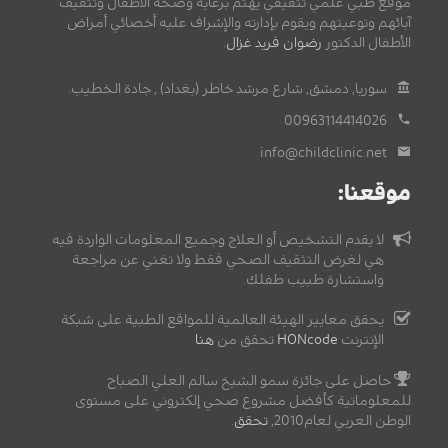
موقع طبي علمي تثقيفي يهتم برعاية وصحة الأطفال وتثقيف
آبائهم وتوعيتهم ويقوم بإدارته والإشراف عليه أخصائي أمراض
الأطفال الدكتور
رضوان فريد غزال
.
سوريا, دمشق, شارع مرشد خاطر (بغداد) , جادة الخطيب.
00963114414026
info@childclinic.net
موقعنا:
لا يقدم التشخيص أو العلاج وجميع المعلومات الواردة فيه
هي لغرض التثقيف الصحي فقط ولا تغني عن مراجعة
واستشارة طبيب طفلك.
يحقق معايير الهيئة العالمية للمواقع الطبية على شبكة
الإنترنت
HONcode
تحقق من
هنا
حاصل على جائزة سمو الشيخ سالم العلي الصباح
للمعلوماتية كأفضل مشروع صحي إلكتروني على مستوى
الوطن العربي لعام2010,
تحقق
.