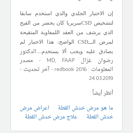
إن الاختبار الجلدي والذي استخدم سابقا
لتشخيص
CSD
سريريا كان يحضر من القيح
الذي يرشف من العقد اللمفاوية المتقيحة
لمرض الـــ
CSD
الواضح، هذا الاختبار لم
.
الدكتور
يصادق عليه ويجب ألا يستخدم...
رضوان غزال
MD, FAAP
- مصدر
المعلومات :
redbook 2016
-
آ
خر تحديث -
24
.
03
.20
19
أنظر أيضاً :
ما هو مرض خدش القطة
اعراض مرض
خدش القطة
علاج مرض خدش القطة