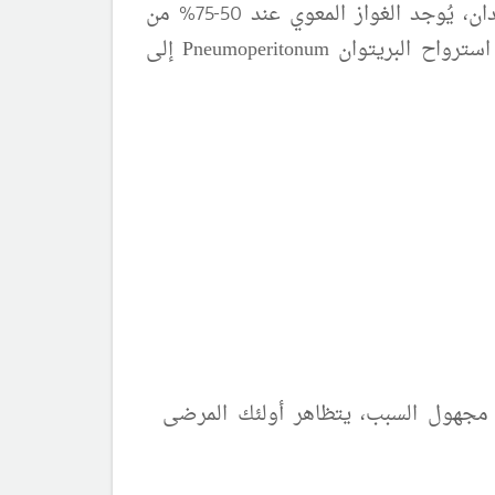
،(وجود الغاز في جدار الامعاء ) و هي علامةٌ مشخصةٌ لالتهاب الكولون النخري عند الولدان، يُوجد الغواز المعوي عند 50-75% من
استرواح البريتوان
إلى
Pneumoperitonum
مجهول السبب، يتظاهر أولئك المرضى