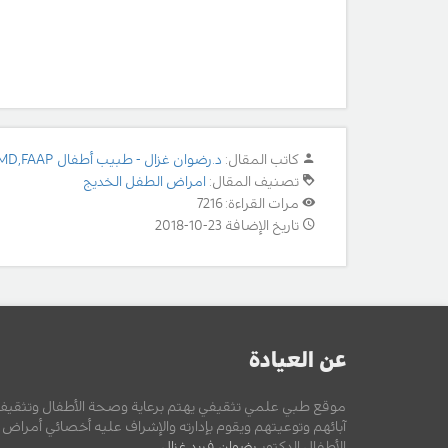
كاتب المقال:
د.رضوان غزال - طبيب أطفال MD,FAAP
تصنيف المقال:
امراض الطفل الخديج
مرات القراءة: 7216
تاريخ الإضافة 23-10-2018
عن العيادة
موقع طبي علمي تثقيفي يهتم برعاية وصحة الأطفال وتثقيف
آبائهم وتوعيتهم ويقوم بإدارته والإشراف عليه أخصائي أمراض
الأطفال الدكتور
رضوان فريد غزال
.