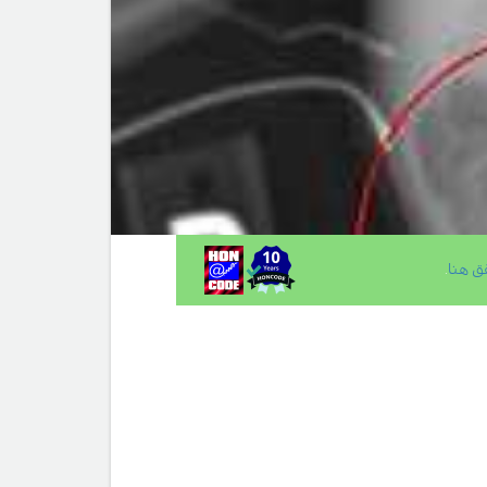
ق هنا
.