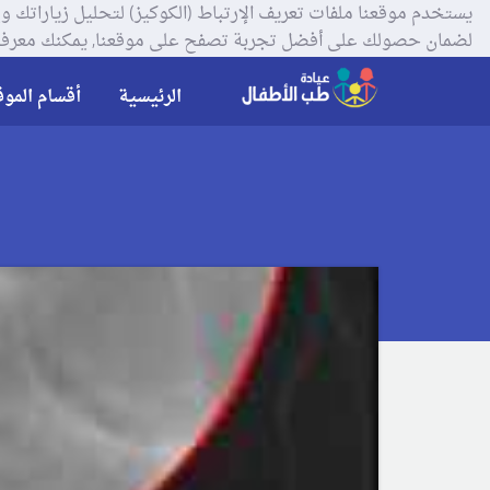
لضمان حصولك على أفضل تجربة تصفح على موقعنا, يمكنك معرفة
الرئيسية
أقسام الموق