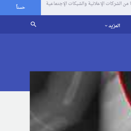
يف الإرتباط (الكوكيز) لتحليل زياراتك وإستخدامك للموقع و تتم مشاركة بعض المعلومات مع Google وغيرها من الشركات الإعلانية والشبكات الإجتماعية
حسناً
المزيد