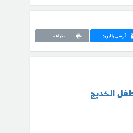
أرسل بالبريد
طباعة
طفل الخديج