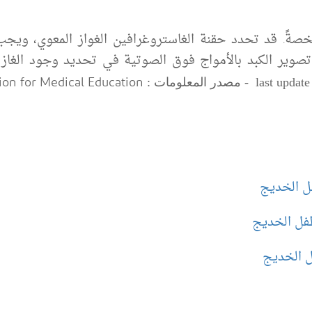
صةً. قد تحدد حقنة الغاستروغرافين الغواز المعوي، ويجب 
تصوير الكبد بالأمواج فوق الصوتية في تحديد وجود الغاز 
on for Medical Education
last update
فل الخديج
طفل الخديج
فل الخديج