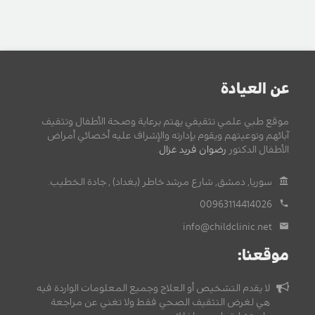
عن العيادة
موقع طبي علمي تثقيفي يهتم برعاية وصحة الأطفال وتثقيف
آبائهم وتوعيتهم ويقوم بإدارته والإشراف عليه أخصائي أمراض
الأطفال الدكتور
رضوان فريد غزال
.
سوريا, دمشق, شارع مرشد خاطر (بغداد) , جادة الخطيب.
00963114414026
info@childclinic.net
موقعنا:
لا يقدم التشخيص أو العلاج وجميع المعلومات الواردة فيه
هي لغرض التثقيف الصحي فقط ولا تغني عن مراجعة