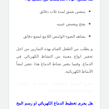
يتنفس بعمق لمدة ثلاث دقائق
يفتح ويغمض عينيه
يشاهد الضوء الوامض اللامع لبضع دقائق
و يطلب من الطفل القيام بهذه التمارين من اجل
تحفيز انواع معينة من النشاط الكهربائي في
الدماغ. وفيما يتغير نشاط الدماغ هذا، تتغير ايضاً
الأنماط الكهربائية.
جميع الحقوق محفوظة - عيادة طب الأطفال
Copyright ©childclinic.net
هل يجرى تخطيط الدماغ الكهربائي او رسم المخ