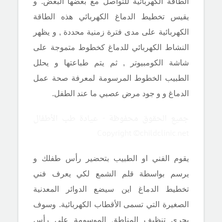
الطاقة الكهربائية للتواصل مع بعضها البعض. و
يقيس تخطيط الدماغ الكهربائي هذه الطاقة
الكهربائية على مدى فترة زمنية محددة , و يظهر
النشاط الكهربائي للدماغ كخطوط متموجة على
شاشة الكومبيوتر , ثم يتم طباعتها و يحلل
الطبيب الخطوط المرسومة لمعرفة صحة عمل
الدماغ و و جود مرض عصبي ما عند الطفل.
جميع الحقوق محفوظة - عيادة طب الأطفال
Copyright ©childclinic.net
يقوم الفني او الطبيب بتحضير رأس طفلك و
يرسم بواسطة قلم الشمع لكي يعرف فني
تخطيط الدماغ اين سيضع الدوائر المعدنية
الصغيرة التي تسمى الأقطاب الكهربائية. وسوف
يجري تنظيف المناطق الموسومة على رأس