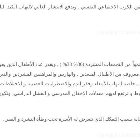
ن الكرب الاجتماعي النفسي , ويدفع الانتشار العالي لالتهاب الكبد ا
 الأطفال الذين يعيشون في المآوي ليلاً بـ 100,000 طفل , و
 معروف من الأطفال المبعدين , والهاربين والمراهقين المشردين والذي
 خاصة التهاب الأمعاء وفقر الدم والاضطرابات العصبية و الاختلاط
ط و ترتفع لديهم معدلات الإخفاق المدرسي و الفشل الدراسي, وتكون 
اية بسبب التفكك الذي تتعرض له الأسرة تحت وطأة التشرد و الفقر .