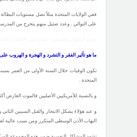
ففي الولايات المتحدة مثلاً تصل مستويات البطالة
على التوالي . وعدد ضئيل منهم يتخرج من المدرسة ا
جميع الحقوق محفوظة - عيادة طب الأطفال Copyright ©childclinic.net
ما هو تأثير الفقر و التشرد و الهجرة و الهروب ع
تكون الوفيات خلال السنة الأولى من العمر بسبب 
المتحدة .
و بالنسبة للأمريكيين الأصليين فالموت العارض أك
و عند هؤلاء يشكل الانتحار والقتل السببين الثان
التهاب الأذن الوسطى المتكرر ومن نسب عالية لفق
تشهد المشاكل النفسية ضمن هذه المجموعة السكان