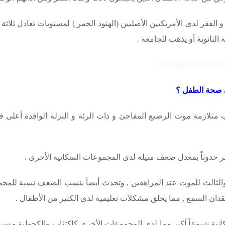
 و الفقر لدى الأمريكيين الأصليين (الهنود الحمر ) لمستويات تعادل ثل
لثانوية أو يذهب للجامعة .
لى صحة الطفل ؟
متلازمة موت الرضيع المفاجئ و ذات الرئة و النزلة الوافدة أعلى في 
ثر حدوثاً بمعدل ضعف مثيله لدى المجموعات السكانية الأخرى .
ي والثالث للموت عند المراهقين , وتحدث أيضاً بنسب الضعف نسبة للمجمو
دان السمع , مما يخلق مشكلات تعليمية لدى الكثير من الأطفال .
ية شيوعاً أكبر مما لدى المجموعات الأخرى كاكتئاب والكحولية و سر