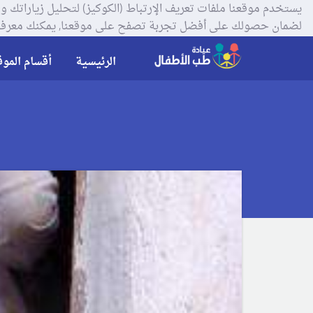
لضمان حصولك على أفضل تجربة تصفح على موقعنا, يمكنك معرفة
الرئيسية
أقسام الموق