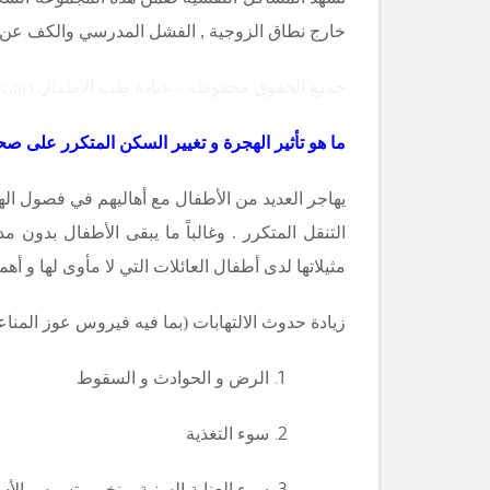
خارج نطاق الزوجية , الفشل المدرسي والكف عن ال
جميع الحقوق محفوظة - عيادة طب الأطفال Copyright ©childclinic.net
ما هو تأثير الهجرة و تغيير السكن المتكرر على ص
يهاجر العديد من الأطفال مع أهاليهم في فصول اله
التنقل المتكرر . وغالباً ما يبقى الأطفال بدون
مثيلاتها لدى أطفال العائلات التي لا مأوى لها و أهمه
زيادة حدوث الالتهابات (بما فيه فيروس عوز المنا
الرض و الحوادث و السقوط
سوء التغذية
سوء العناية السنية و نخر و تسوس الأس