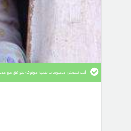
أنت تتصفح معلومات طبية موثوقة تتوافق مع معا