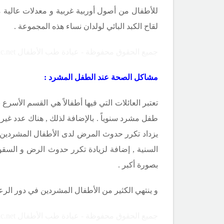
للأطفال من أصول أوربية غربية و معدلات عالية م
لقاح الكبد البائي لولدان نساء هذه المجموعة .
جميع الحقوق محفوظة - عيادة طب الأطفال Copyright ©childclinic.net
مشاكل الصحة عند الطفل المشرد :
تعتبر العائلات التي فيها أطفالاً هي القسم الأسرع نمواً من التجمعات المشردة (36%-38% ) , ويقدر عدد
طفل مشرد سنوياً . بالإضافة لذلك , هناك عدد غير
يزداد تكرر حدوث المرض لدى الأطفال المشردين .
السنية , إضافة لزيادة تكرر حدوث الرض و السقو
بصورة أكبر .
و ينتهي الكثير من الأطفال المشردين في دور الرع
جميع الحقوق محفوظة - عيادة طب الأطفال Copyright ©childclinic.net