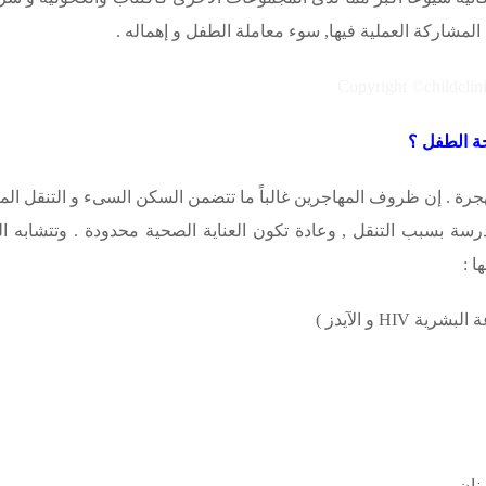
مشاركة العملية فيها, سوء معاملة الطفل و إهماله .
حة الطفل ؟
جرة . إن ظروف المهاجرين غالباً ما تتضمن السكن السىء و التنقل المت
 مدرسة بسبب التنقل , وعادة تكون العناية الصحية محدودة . وتتشابه 
ا :
عة البشرية
HIV
و الآيدز )
نان