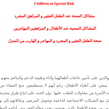
Children at Special Risk
مشاكل الصحة عند الطفل الفقير و المراهق المشرد
المشاكل الصحية عند الأطفال و المراهقين المهاجرين
صحة الطفل الفقير و المشرد و المهاجر و الهارب من المنزل
الوالدين على تأمين حاجات أطفالهما وأداء وظيفة الدعم والتناغم م
ء . ينبغي على أطباء الأطفال- رغم أنهم لا يستطيعون منح الشفاء من
ه الأسرة من محاولات للتغلب عليها . وإن الحث على اتباع طرق مجدية 
عامل مع الشبكات الاجتماعية الداعمة وتحويل المرضى وعائلاتهم إلى و
 من صحة الأطفال الذين يعيشون تحت وطأة الفقر ومن أدائهم الوظي