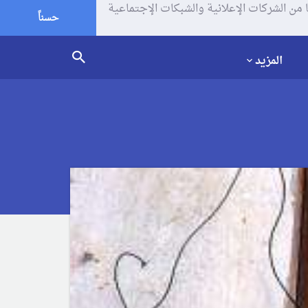
يف الإرتباط (الكوكيز) لتحليل زياراتك وإستخدامك للموقع و تتم مشاركة بعض المعلومات مع Google وغيرها من الشركات الإعلانية والشبكات الإجتماعية
حسناً
المزيد