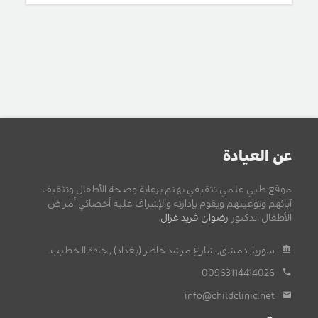
عن العيادة
موقع طبي علمي تثقيفي يهتم برعاية وصحة الأطفال وتثقيف
آبائهم وتوعيتهم ويقوم بإدارته والإشراف عليه أخصائي أمراض
الأطفال الدكتور
رضوان فريد غزال
.
سوريا, دمشق, شارع مرشد خاطر (بغداد) , جادة الخطيب.
00963114414026
info@childclinic.net