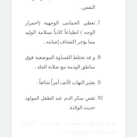
النفس .
تعطي الحمامى الوجهية (احمرار
الوجه ) انطباعاً كاذباً بسلامة الوليد
مما يؤخر اكتشاف إصابته .
و قد تختلط القساوة الموضعية فوق
مناطق الوذمة مع صلابة الجلد .
يعتبر التهاب الأنف أمراً شائعاً .
نقص سكر الدم عند الطفل المولود
حديث الولادة
جميع الحقوق محفوظة - عيادة طب الأطفال
Copyright ©childclinic.net