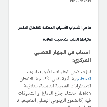
NEWBORN
ماهي الأسباب الأسباب الممكنة لانقطاع النفس
وتباطؤ القلب عندحديث الولادة
اسباب في الجهاز العصبي
المركزي:
النزف ضمن البطينات، الأدوية، النوب
الاختلاج
ية، أذية نقص الأكسجة، الانفتاق،
الاضطرابات العصبية العضلية، متلازمة
Leigh، احتشاء جذع الدماغ أو الشذوذات
فيه (كالضمور الزيتوني البصلي المخيخي)،