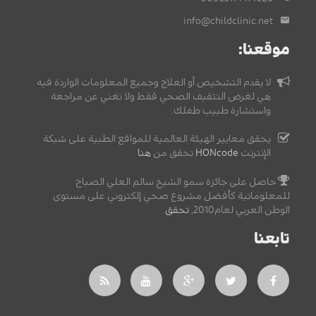
info@childclinic.net
موقعنا:
لا يقدم التشخيص أو العلاج وجميع المعلومات الواردة فيه
هي لغرض التثقيف الصحي فقط ولا تغني عن مراجعة
واستشارة طبيب طفلك.
يحقق معايير الهيئة العالمية للمواقع الطبية على شبكة
الإنترنت
HONcode
تحقق من
هنا
حاصل على جائزة سمو الشيخ سالم العلي الصباح
للمعلوماتية كأفضل مشروع صحي إلكتروني على مستوى
الوطن العربي لعام2010,
تحقق
.
تابعنا