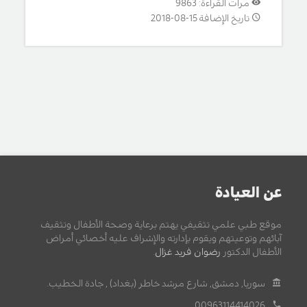
مرات القراءة: 9863
تاريخ الإضافة 15-08-2018
عن العيادة
موقع طبي علمي تثقيفي يهتم برعاية وصحة الأطفال وتثقيف
آبائهم وتوعيتهم ويقوم بإدارته والإشراف عليه أخصائي أمراض
الأطفال الدكتور
رضوان فريد غزال
.
سوريا, دمشق, شارع مرشد خاطر (بغداد) , جادة الخطيب.
00963114414026