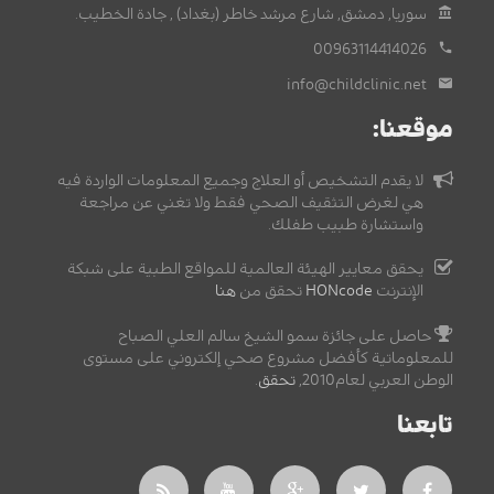
سوريا, دمشق, شارع مرشد خاطر (بغداد) , جادة الخطيب.
00963114414026
info@childclinic.net
موقعنا:
لا يقدم التشخيص أو العلاج وجميع المعلومات الواردة فيه
هي لغرض التثقيف الصحي فقط ولا تغني عن مراجعة
واستشارة طبيب طفلك.
يحقق معايير الهيئة العالمية للمواقع الطبية على شبكة
الإنترنت
HONcode
تحقق من
هنا
حاصل على جائزة سمو الشيخ سالم العلي الصباح
للمعلوماتية كأفضل مشروع صحي إلكتروني على مستوى
الوطن العربي لعام2010,
تحقق
.
تابعنا