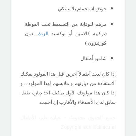
حوض استحمام بلاستيكي
مرهم للوقاية من التسميط تحت الفوطة
(تركيبه كالامين أو اوكسيد
الزنك
بدون
كورتيزون )
شامبو أطفال
إذا كان لديك أطفالاً آخرين قبل هذا المولود يمكنك
الاستفادة من ديارتهم و ملابسهم لهذا المولود .. و
إذا كان هذا مولودك الأول يمكنك اخذ ديارة طفل
سابق لدى الأصدقاء والأقارب إن أحببت.
جميع الحقوق محفوظة - عيادة طب الأطفال
Copyright ©childclinic.net