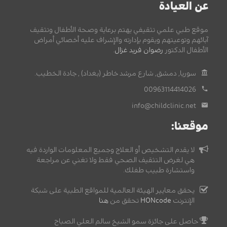
عن العيادة
موقع طبي علمي تثقيفي يهتم برعاية وصحة الأطفال وتثقيف
آبائهم وتوعيتهم ويقوم بإدارته والإشراف عليه أخصائي أمراض
الأطفال الدكتور
رضوان فريد غزال
.
سوريا, دمشق, شارع مرشد خاطر (بغداد) , جادة الخطيب.
00963114414026
info@childclinic.net
موقعنا:
لا يقدم التشخيص أو العلاج وجميع المعلومات الواردة فيه
هي لغرض التثقيف الصحي فقط ولا تغني عن مراجعة
واستشارة طبيب طفلك.
يحقق معايير الهيئة العالمية للمواقع الطبية على شبكة
الإنترنت
HONcode
تحقق من
هنا
حاصل على جائزة سمو الشيخ سالم العلي الصباح