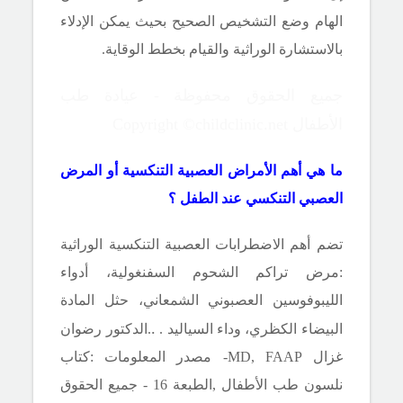
الهام وضع التشخيص الصحيح بحيث يمكن الإدلاء
بالاستشارة الوراثية والقيام بخطط الوقاية.
جميع الحقوق محفوظة - عيادة طب
الأطفال Copyright ©childclinic.net
ما هي أهم الأمراض العصبية التنكسية أو المرض
العصبي التنكسي عند الطفل ؟
تضم أهم الاضطرابات العصبية التنكسية الوراثية
:مرض تراكم الشحوم السفنغولية، أدواء
الليبوفوسين العصبوني الشمعاني، حثل المادة
.
البيضاء الكظري، وداء السياليد .
.الدكتور رضوان
غزال
MD, FAAP
- مصدر المعلومات :كتاب
نلسون طب الأطفال ,الطبعة 16 - جميع الحقوق