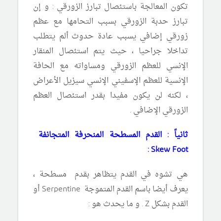
تكون المعالجة باستئصال تبارز الزورقي :
و إن
تبارز حدبة الزورقي بسبب التحامها مع عظم
زورقي إضافي يسبب عادة حدوث ألم يتطلب
تداخلا جراحيا ، حيث يتم استئصال المنقار
الإنسي للعظم الزورقي ومساواته مع الحافة
الإنسية للعظم الإسفيني الإنسي سيزيل الأعراض
، لكنه لن يكون مفيدا بقدر استئصال العظم
الزورقي الإضافي .
ثانياً : القدم المسطحة المنحرفة المتجانفة
:
Skew
Foot
هي تشوه في القدم يتظاهر بقدم مسطحة ،
يعرف أيضا باسم القدم المتموجة
Serpentine
أو
القدم بشكل
Z
. و ما يحدث هو :