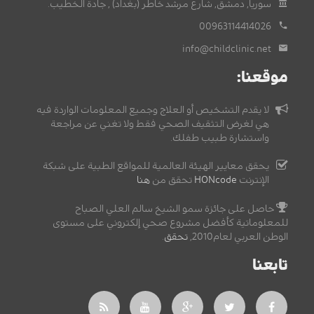
سوريا, دمشق, شارع مرشد خاطر (بغداد) , جادة الخطيب.
00963114414026
info@childclinic.net
موقعنا:
لا يقدم التشخيص أو العلاج وجميع المعلومات الواردة فيه
هي لغرض التثقيف الصحي فقط ولا تغني عن مراجعة
واستشارة طبيب طفلك.
يحقق معايير الهيئة العالمية للمواقع الطبية على شبكة
الإنترنت
HONcode
تحقق من
هنا
حاصل على جائزة سمو الشيخ سالم العلي الصباح
للمعلوماتية كأفضل مشروع صحي إلكتروني على مستوى
الوطن العربي لعام2010,
تحقق
.
تابعنا