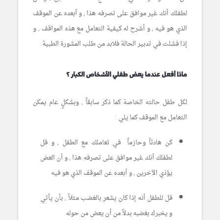
لطفلك أنك غير موافق على تصرفه هذا , و أبعده عن الموقف
الذي هو فيه , و أشرح له كيفية التعامل مع هذه المواقف , و
إذا فشلت في تدبير الحالة فلابد من طلب المشورة الطبية.
ماذا أفعل عندما يعض طفلي الأشخاص الكبار ؟
لكل طفل حالته الخاصة كما ذكر سابقاً , وبشكلٍ عام يمكن
التعامل مع الموقف كما يلي :
كن هادئاً وحازماً في تعاملك مع الطفل , و قل
لطفلك أنك غير موافق على تصرفه هذا , و أن العض
يؤذي الآخرين , و أبعده عن الموقف الذي هو فيه
قل للطفل أنه إذا كان يشعر بالغضب مثلاً , بأن يأتي
و يخبرك بغضبه بدلاً من أن يعض من حوله