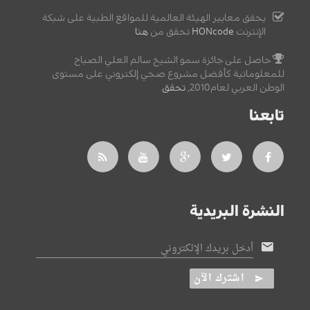
يحقق معايير الهيئة العالمية للمواقع الطبية على شبكة
الإنترنت
HONcode
تحقق من
هنا
حاصل على جائزة سمو الشيخ سالم العلي الصباح
للمعلوماتية كأفضل مشروع صحي إلكتروني على مستوى
الوطن العربي لعام2010,
تحقق
.
تابعنا
النشرة البريدية
أدخل بريدك الإلكتروني
اشترك الآن