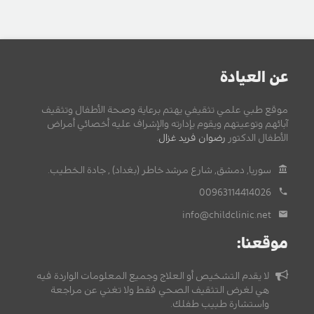
عن العيادة
موقع طبي علمي تثقيفي يهتم برعاية وصحة الأطفال وتثقيف
آبائهم وتوعيتهم ويقوم بإدارته والإشراف عليه أخصائي أمراض
الأطفال الدكتور
رضوان فريد غزال
.
سوريا, دمشق, شارع مرشد خاطر (بغداد) , جادة الخطيب.
00963114414026
info@childclinic.net
موقعنا:
لا يقدم التشخيص أو العلاج وجميع المعلومات الواردة فيه
هي لغرض التثقيف الصحي فقط ولا تغني عن مراجعة
واستشارة طبيب طفلك.