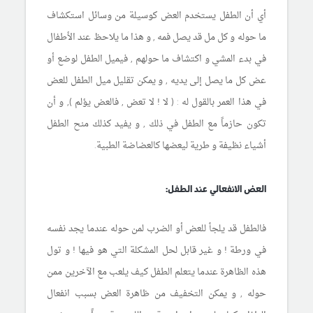
أي أن الطفل يستخدم العض كوسيلة من وسائل استكشاف
ما حوله و كل مل قد يصل فمه , و هذا ما يلاحظ عند الأطفال
في بدء المشي و اكتشاف ما حولهم , فيميل الطفل لوضع أو
عض كل ما يصل إلى يديه , و يمكن تقليل ميل الطفل للعض
في هذا العمر بالقول له : ( لا ! لا تعض , فالعض يؤلم ), و أن
تكون حازماً مع الطفل في ذلك , و يفيد كذلك منح الطفل
أشياء نظيفة و طرية ليعضها كالعضاضة الطبية.
العض الانفعالي عند الطفل:
فالطفل قد يلجأ للعض أو الضرب لمن حوله عندما يجد نفسه
في ورطة ! و غير قابل لحل المشكلة التي هو فيها ! و تول
هذه الظاهرة عندما يتعلم الطفل كيف يلعب مع الآخرين ممن
حوله , و يمكن التخفيف من ظاهرة العض بسبب انفعال