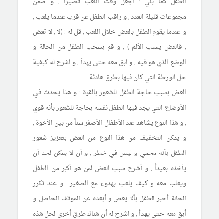
الطفل كما يلي : اجعل وقت اللعب قصيراً , و ضمن
مجموعات قليلة العدد , و راقب الطفل عن قرب عندما يلعب ,
و عندما يقوم الطفل بالعض خلال اللعب , قل له : (لا , لا تعض
, فالعض يسبب الألم ) , و قم بسحب الطفل من الحالة و
الوضع الذي هو فيه , و ابق معه حتى يهدأ , و اشرح له كيفية
حل الورطة التي كان فيها بطرق هادئة .
العض بسبب حاجة الطفل للشعور بالقوة : و هذا يحدث في
الأوضاع التي يجد فيها الطفل نفسه بحاجة للشعور بأنه قوي
, و هذا النوع يشاهد عند الأطفال الأصغر سناً من بين الأخوة ,
و يمكن التخفيف من هذا النوع من العض بتعزيز شعور
الطفل بأنه محمي و ليس في خطر , و أن لا يمكن لحد أن
يأخذه بعيداً , و أشرح سبب العض لمن هو أكبر من الطفل
ويعلب معه و كيف يلعب بهدوء مع الصغير , و عند تكرر
الحالة أخبر الطفل بألا يعض و أبعده عن الموقف الحاصل و
أبق معه حتى يهدأ , و اشرح له أن هناك طرق أخرى لحل هذه