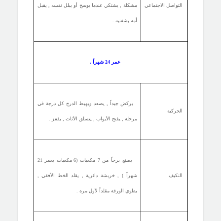
التواصل الاجتماعي
مشكلة , يشتكي عندما يوسخ أو يبلل نفسه , يقبل
أمه بشفتيه .
عمر 24 شهراً .
يركض جيداً , يصعد ويهبط الدرج كل درجة في
الحركية
مرحلة , يفتح الأبواب , يتسلق الأثاث , يقفز .
يصنع برجاً من 7 مكعبات (6 مكعبات بعمر 21
التكيف
شهراً ) , خربشة دائرية , يقلد الخط الأفقي ,
يطوي الورقة مقلداً لأول مرة .