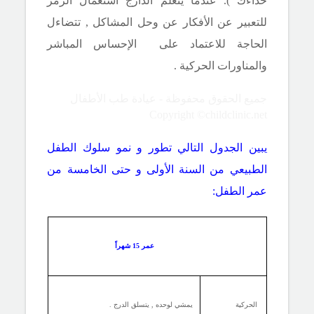
حذاءك ). عندما يتعلم الدارج استعمال الرمز
للتعبير عن الأفكار عن وحل المشاكل , تتضاءل
الحاجة للاعتماد على الإحساس المباشر
والمناورات الحركية .
جميع الحقوق محفوظة - عيادة طب الأطفال
Copyright ©childclinic.net
يبين الجدول التالي تطور و نمو سلوك الطفل
الطبيعي من السنة الأولى و حتى الخامسة من
عمر الطفل:
عمر 15 شهراً
الحركية
يمشي لوحده , يتسلق الدرج .