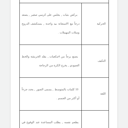
يركض بثبات , يجلس على كرسي صغير , يصعد
الحركية
درجاً مع الاستعانة بيد واحدة , يستكشف الدروج
وسلات المهملات .
يصنع برجاً من 4مكعبات , يقلد الخربشة والخط
التكيف
العمودي , يخرج الكرة من الزجاجة
10 كلمات بالمتوسط , يسمى الصور , يحدد جزءاً
اللغة
أو أكثر من الجسم .
يطعم نفسه , يطلب المساعدة عند الوقوع في