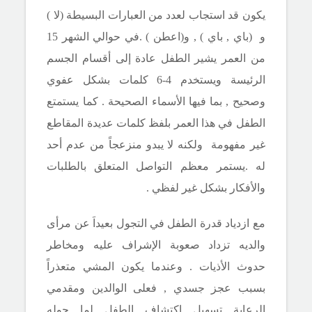
يكون قد استجاب لعدد من العبارات البسيطة (لا )
و
(باي
, باي ) , و(اعطن ) .في حوالي الشهر 15
من العمر يشير الطفل عادة إلى أقسام الجسم
الرئيسة ويستخدم 4-6 كلمات بشكل عفوي
وصحيح , بما فيها الأسماء الصحيحة . كما يستمتع
الطفل في هذا العمر بلفظ كلمات عديدة المقاطع
غير مفهومة ولكنه لا يبدو منزعجاً من عدم أحد
له .يستمر معظم التواصل المتعلق بالطلبات
والأفكار بشكل غير لفظي .
مع ازدياد قدرة الطفل في التجول بعيداَ عن مرأى
والديه تزداد صعوبة الإشراف عليه ومخاطر
حدوث الأذيات . وعندما يكون المشي متعذراً
بسبب عجز جسدي , فعلى الوالدين ومقدمي
الرعاية تسهيل اكتشاف الطفل لما حوله