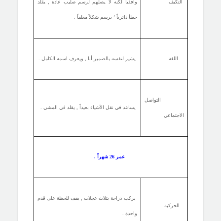
التكيف
وأفقياً لكنه لا يصلهم لرسم صليب عادة , يقلد
خطاً دائرياً ’ يرسم شكلاً مغلقاً .
اللغة
يشير لنفسه بالضمير أنا , ويعرف اسمه الكامل .
التواصل
يساعد في نقل الأشياء بعيداً , يقلد في المشي .
الاجتماعي
عمر 26 شهراً .
يركب دراجة بثلاث عجلات , يقف للحظة على قدم
الحركية
واحدة .