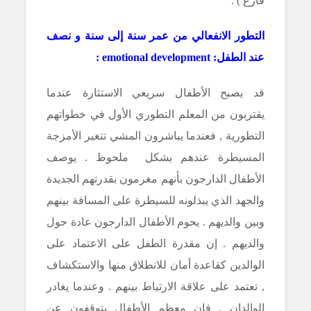
فارغ ) .
التطور الانفعالي
من عمر سنة إلى سنة و نصف
عند الطفل
:
ment
emotional develop
:
قد يصبح الأطفال سريعي الاستثارة عندما
يقتربون من المعلم التطوري الأول في خطواتهم
التطورية , فعندما يباشرون المشي تتغير الأمزجة
المسيطرة عندهم بشكل ملحوظ . يوصف
الأطفال الدارجون بأنهم مغرمون بقدرتهم الجديدة
والجهد الذي يبذلونه للسيطرة على المسافة بينهم
وبين والديهم . يحوم الأطفال الدارجون عادة حول
والديهم . إن مقدرة الطفل على الاعتماد على
الوالدين كقاعدة أمان للانطلاق منها والاستكشاف
, تعتمد على علاقة الارتباط بينهم . وعندما يغادر
الوالدان , فإن معظم الأطفال يتوقفون عن