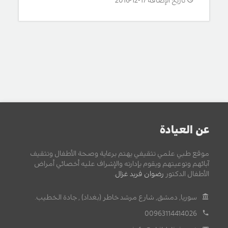
تاريخ الإضافة 17-12-2016
عن العيادة
موقع طبي علمي تثقيفي يهتم برعاية وصحة الأطفال وتثقيف
آبائهم وتوعيتهم ويقوم بإدارته والإشراف عليه أخصائي أمراض
الأطفال الدكتور
رضوان فريد غزال
.
سوريا, دمشق, شارع مرشد خاطر (بغداد) , جادة الخطيب.
00963114414026