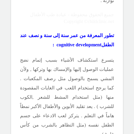
توازنه .
جميع الحقوق محفوظة - عيادة طب الأطفال
Copyright ©childclinic.net
تطور المعرفة
من عمر سنة إلى سنة و نصف عند
الطفل
ment
cognitive develop
:
يتسرع استكشاف الأشياء بسبب إتمام نضج
عمليات الوصول إليها والإمساك بها وتركها , ولأن
المشي يسمح بالوصول مثل رصف المكعبات .
كما يرجح استخدام اللعب في الغايات المقصودة
منها (مثل استخدام المشط للشعر ,الكوب
للشرب ) . يعد تقليد الأبوين والأطفال الأكبر نمطاً
هاماً في التعلم . يتركز لعب الادعاء على جسم
الطفل نفسه (مثل التظاهر بالشرب من كأس