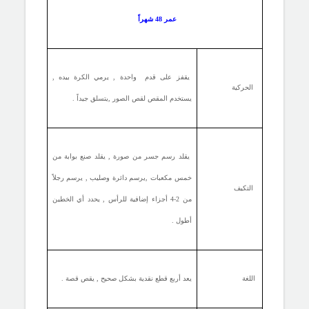
عمر 48 شهراً
يقفز على قدم واحدة , يرمي الكرة بيده ,
الحركية
يستخدم المقص لقص الصور ,يتسلق جيداً .
يقلد رسم جسر من صورة , يقلد صنع بوابة من
خمس مكعبات ,يرسم دائرة وصليب , يرسم رجلاً
التكيف
من 2-4 أجزاء إضافية للرأس , يحدد أي الخطين
أطول .
اللغة
يعد أربع قطع نقدية بشكل صحيح , يقص قصة .