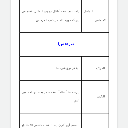
التواصل
يلعب مع بضعة أطفال مع بدؤ التفاعل الاجتماعي
الاجتماعي
, ويأخذ دوره باللعبة , يذهب للمرحاض .
عمر 60 شهراً
الحركية
يقفز فوق شيء ما .
يرسم مثلثاً مقلداً نسخة منه , يحدد أي الجسمين
التكيف
أثقل .
يسمى أربع ألوان , يعيد لفظ جملة من 10 مقاطع