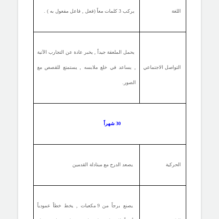
اللغة
يركب 3 كلمات معاً (فعل , فاعل مفعول به ) .
يحمل الملعقة جيداً , يخبر عادة عن التجارب الآتية
التواصل الاجتماعي
, يساعد في خلع ملابسه , يستمتع للقصص مع
الصور.
30 شهراً
الحركية
يصعد الدرج مع مبتادلة القدمين
يصنع برجاً من 9 مكعبات , يخط خطاً عمودياً