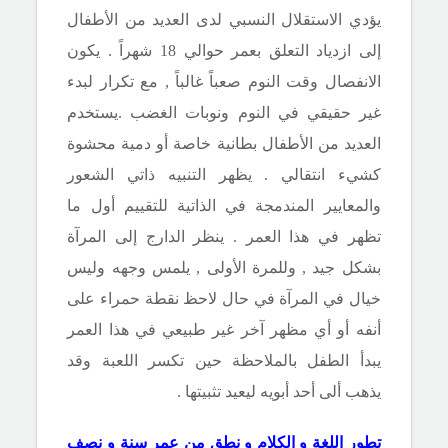
يؤدي الاستقلال النسبي لدى العديد من الأطفال
إلى ازدياد التعلق بعمر حوالي 18 شهراً . يكون
الانفصال وقت النوم صعباً غالباً , مع تكرار لبدء
غير حقيقي في النوم ونوبات الغضب .يستخدم
العديد من الأطفال بطانية خاصة أو دمية محشوة
كشيء انتقالي . يظهر التنبيه ذاتي الشعور
والمعايير المندمجة في الذاتية للتقييم أول ما
تظهر في هذا العمر . ينظر الدارج إلى المرآة
بشكل جيد , وللمرة الأولى , يلمس وجهه وليس
خيال في المرآة في حال لاحظ نقطة حمراء على
أنفه أو أي مظهر آخر غير طبيعي في هذا العمر
يبدأ الطفل بالملاحظة حين تكسر اللعبة وقد
يذهب ألى أحد أبويه ليعيد تثبيتها .
تطور اللغة و الكلام
و نطق من عمر سنة و نصف