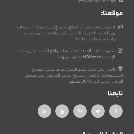
info@childclinic.net
موقعنا:
لا يقدم التشخيص أو العلاج وجميع المعلومات الواردة فيه
هي لغرض التثقيف الصحي فقط ولا تغني عن مراجعة
واستشارة طبيب طفلك.
يحقق معايير الهيئة العالمية للمواقع الطبية على شبكة
الإنترنت
HONcode
تحقق من
هنا
حاصل على جائزة سمو الشيخ سالم العلي الصباح
للمعلوماتية كأفضل مشروع صحي إلكتروني على مستوى
الوطن العربي لعام2010,
تحقق
.
تابعنا