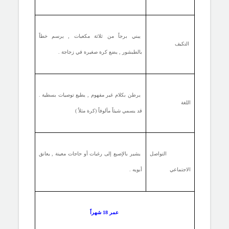
يبني برجاً من ثلاثة مكعبات , يرسم خطاً
التكيف
بالطبشور , يضع كرة صغيرة في زجاجة .
يرطن بكلام غير مفهوم , يطيع توصيات بسطية .
اللغة
قد يسمي شيئاً مألوفاً (كرة مثلاُ )
التواصل
يشير بالإصبع إلى رغبات أو حاجات معينة , يعانق
الاجتماعي
أبويه .
عمر 18 شهراً