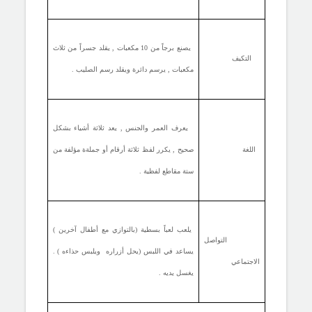
يصنع برجاً من 10 مكعبات , يقلد جسراً من ثلاث
التكيف
مكعبات , يرسم دائرة ويقلد رسم الصليب .
يعرف العمر والجنس , يعد ثلاثة أشياء بشكل
اللغة
صحيح , يكرر لفظ ثلاثة أرقام أو جملةة مؤلفة من
ستة مقاطع لفظية .
يلعب لعباً بسطية (بالتوازي مع أطفال آخرين )
التواصل
يساعد في اللبس (يحل أزراره ويلبس حذاءه ) .
الاجتماعي
يغسل يديه .