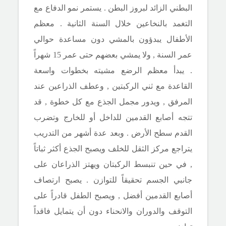
البطني
الزائد لبروز البطن . يستمر نمو الدفاع مع
التغمد بالنخاعين خلال السنة الثانية . معظم
الأطفال يبدؤون بالمشي دون مساعدة حوالي
عمر السنة , ولا يمشي بعضهم حتى عمر 15 شهراً
. يبدأ معظم الرضع مشيته بخطوات واسعة
القاعدة مع ثني الركبتين , وعطف الذراعين عند
المرفق , ويدور مجمل الجذع مع كل خطوة , قد
تتجه أصابع القدمين للداخل أو للخارج وتضرب
القدم سطح الأرض . وبعد عدة أشهر من التدريب
يتراجع مركز الثقل للخلف ويصبح الجذع أكثر ثباتاً
, في حين تنبسط الركبتان ويهتز الذراعان على
جانبي الجسم تحقيقاً للتوازن . يصبح ارتصاف
أصابع القدمين أفضل , ويصبح الطفل قادراً على
التوقف والدوران والانحناء دون أن يتمايل فاقداً