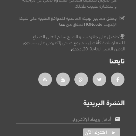
هي لغرض التثقيف الصحي فقط ولا تغني عن مراجعة
واستشارة طبيب طفلك.
يحقق معايير الهيئة العالمية للمواقع الطبية على شبكة
الإنترنت
HONcode
تحقق من
هنا
حاصل على جائزة سمو الشيخ سالم العلي الصباح
للمعلوماتية كأفضل مشروع صحي إلكتروني على مستوى
الوطن العربي لعام2010,
تحقق
.
تابعنا
النشرة البريدية
أدخل بريدك الإلكتروني
اشترك الآن