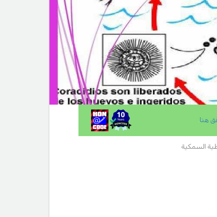
ق هنا
.
طية السمكية