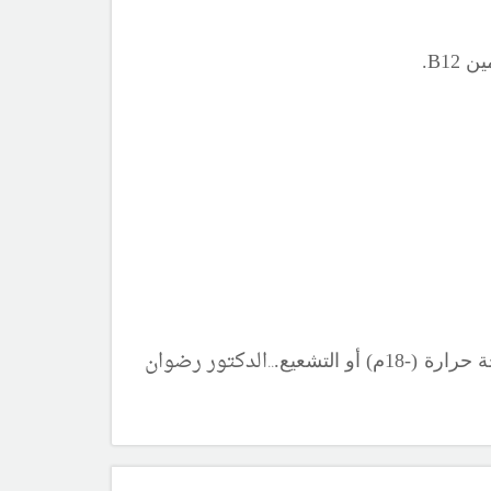
مين
B12.
..
الدكتور رضوان