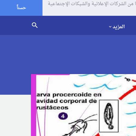
يف الإرتباط (الكوكيز) لتحليل زياراتك وإستخدامك للموقع و تتم مشاركة بعض المعلومات مع Google وغيرها من الشركات الإعلانية والشبكات الإجتماعية
حسناً
المزيد