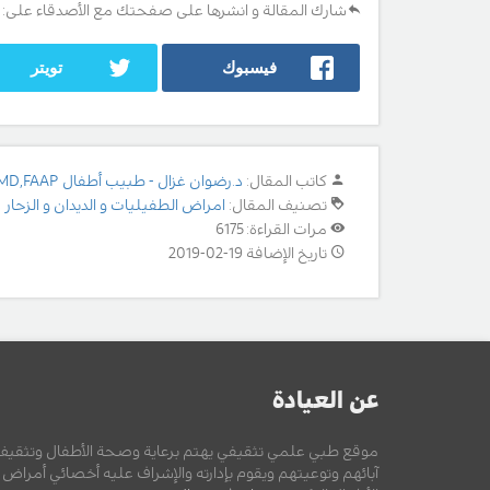
شارك المقالة و انشرها على صفحتك مع الأصدقاء على:
فيسبوك
تويتر
كاتب المقال:
د.رضوان غزال - طبيب أطفال MD,FAAP
تصنيف المقال:
امراض الطفيليات و الديدان و الزحار 
مرات القراءة: 6175
تاريخ الإضافة 19-02-2019
عن العيادة
موقع طبي علمي تثقيفي يهتم برعاية وصحة الأطفال وتثقيف
آبائهم وتوعيتهم ويقوم بإدارته والإشراف عليه أخصائي أمراض