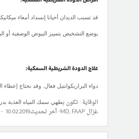
اعراض الدودة الشريطية السمكية:
قد تسبب الديدان أحيانا إنسداد أمعاء ميكاني
يوضع التشخيص بتمييز البيوض الوصفية أو الب
علاج الدودة الشريطية السمكية:
دواء البرازيكوانتيل فعال. وقد نحتاج إعطاء ا
الوقاية : تكون ب
طهي سمك المياه العذبة بدرجة حرارة 56م لمدة خمس دقائق أو التبريد لمدة 24ساعة ب
غزال
MD, FAAP
-
آ
خر تحديث
19 - مصدر المعلومات :
.20
02
10.