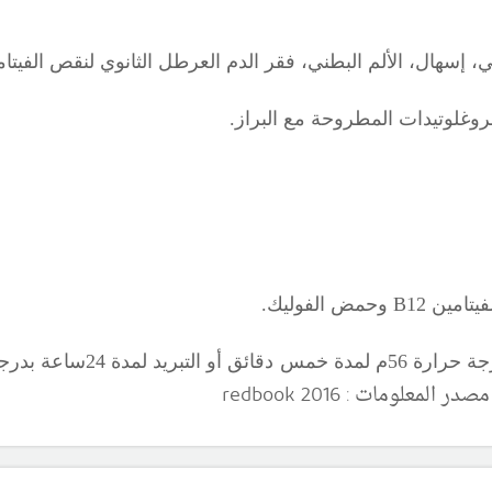
كي، إسهال، الألم البطني، فقر الدم العرطل الثانوي لنقص الفيتا
روغلوتيدات المطروحة مع البراز.
لفيتامين
B12
وحمض الفوليك.
درجة حرارة (-18م) أو التشعيع.
redbook 2016