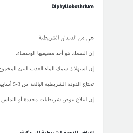
Diphyllobothrium
هي من الديدان الشريطية
إن السمك هو أحد مضيفيها الوسطاء.
إن استهلاك سمك الماء العذب النيئ المخموج
تحتاج الدودة الشريطية البالغة من 3-5 أسابيع حتى تنضج وتبدأ بطرح البيض.
إن ابتلاع بيوض شريطيات محددة أو التماس