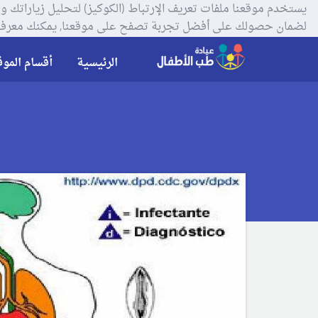
لضمان حصولك على أفضل تجربة تصفح على موقعنا, يمكنك معرفة
الرئيسية
أقسام الموق