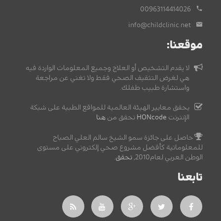
00963114414026
info@childclinic.net
موقعنا:
لا يقدم التشخيص أو العلاج وجميع المعلومات الواردة فيه
هي لغرض التثقيف الصحي فقط ولا تغني عن مراجعة
واستشارة طبيب طفلك.
يحقق معايير الهيئة العالمية للمواقع الطبية على شبكة
الإنترنت
HONcode
تحقق من
هنا
حاصل على جائزة سمو الشيخ سالم العلي الصباح
للمعلوماتية كأفضل مشروع صحي إلكتروني على مستوى
الوطن العربي لعام2010,
تحقق
.
تابعنا