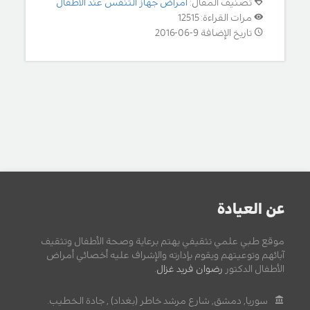
تصنيف المقال:
امراض جهاز التنفس عند الأطفال
مرات القراءة: 12515
تاريخ الإضافة 9-06-2016
عن العيادة
موقع طبي علمي تثقيفي يهتم برعاية وصحة الأطفال وتثقيف
آبائهم وتوعيتهم ويقوم بإدارته والإشراف عليه أخصائي أمراض
الأطفال الدكتور
رضوان فريد غزال
.
سوريا, دمشق, شارع مرشد خاطر (بغداد) , جادة الخطيب.