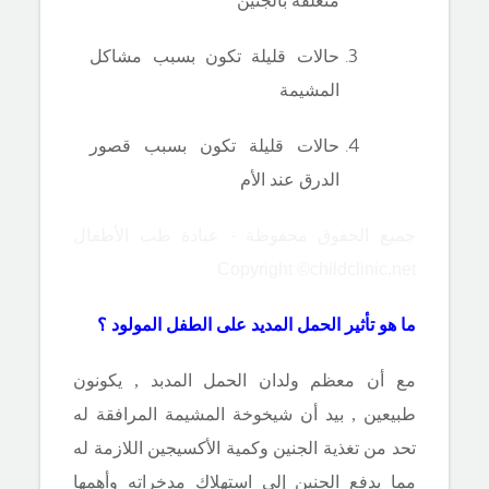
متعلقة بالجنين
حالات قليلة تكون بسبب مشاكل
المشيمة
حالات قليلة تكون بسبب قصور
الدرق عند الأم
جميع الحقوق محفوظة - عيادة طب الأطفال
Copyright ©childclinic.net
ما هو تأثير الحمل المديد على الطفل المولود ؟
مع أن معظم ولدان الحمل المدبد , يكونون
طبيعين , بيد أن شيخوخة المشيمة المرافقة له
تحد من تغذية الجنين وكمية الأكسيجين اللازمة له
مما يدفع الجنين إلى استهلاك مدخراته وأهمها