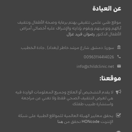
عن العيادة
موقع طبي علمي تثقيفي يهتم برعاية وصحة الأطفال وتثقيف
آبائهم وتوعيتهم ويقوم بإدارته والإشراف عليه أخصائي أمراض
الأطفال الدكتور
رضوان فريد غزال
.
سوريا, دمشق, شارع مرشد خاطر (بغداد) , جادة الخطيب.
00963114414026
info@childclinic.net
موقعنا:
لا يقدم التشخيص أو العلاج وجميع المعلومات الواردة فيه
هي لغرض التثقيف الصحي فقط ولا تغني عن مراجعة
واستشارة طبيب طفلك.
يحقق معايير الهيئة العالمية للمواقع الطبية على شبكة
الإنترنت
HONcode
تحقق من
هنا