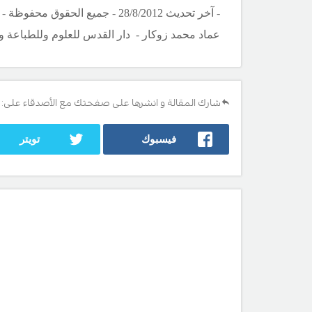
- آخر تحديث 28/8/2012 - جميع الحقوق محفوظة - عيادة طب الأطفال Copyright ©childclinic.net. مصدر المعلومات :
عماد محمد زوكار -
دار القدس للعلوم وللطباعة وا
شارك المقالة و انشرها على صفحتك مع الأصدقاء على:
فيسبوك
تويتر