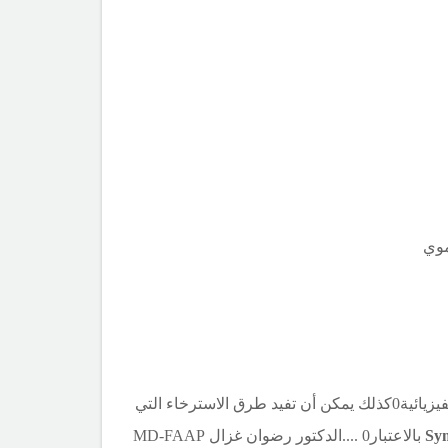
موي
يعتبر تطمين الأهل والمعالجة الفيزيائية والاستشارة (إذا كانت مستطبة)0يمكن أن تؤدي إلى شفاء الأعراض والموجودات الفيزيائية0كذلك يمكن أن تفيد طرق الاسترخاء التي
Sym
بالاعتبار0
.
...
الدكتور رضوان غزال
MD-FAAP