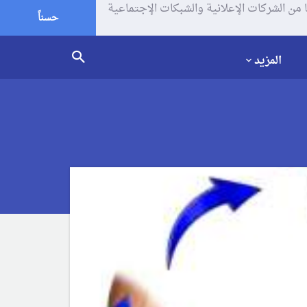
يف الإرتباط (الكوكيز) لتحليل زياراتك وإستخدامك للموقع و تتم مشاركة بعض المعلومات مع Google وغيرها من الشركات الإعلانية والشبكات الإجتماعية
حسناً
المزيد