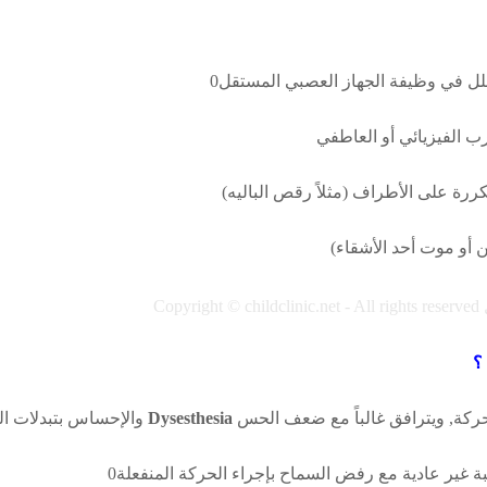
خلل في وظيفة الجهاز العصبي المستقل0
رب الفيزيائي أو العاطفي
ة على الأطراف (مثلاً رقص الباليه)
 أو موت أحد الأشقاء)
Copyright © childclinic.net - All rights reserved
؟
حركة, ويترافق غالباً مع ضعف الحس
Dysesthesia
والإحساس بتبدلات الح
لبة غير عادية مع رفض السماح بإجراء الحركة المنفعلة0