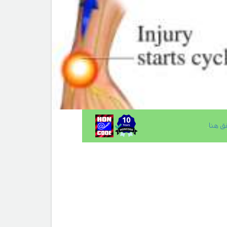
ق هنا
.