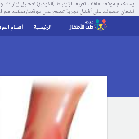
لضمان حصولك على أفضل تجربة تصفح على موقعنا, يمكنك معرفة
الرئيسية
أقسام الموق