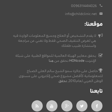
00963114414026
info@childclinic.net
موقعنا:
لا يقدم التشخيص أو العلاج وجميع المعلومات الواردة فيه
هي لغرض التثقيف الصحي فقط ولا تغني عن مراجعة
واستشارة طبيب طفلك.
يحقق معايير الهيئة العالمية للمواقع الطبية على شبكة
الإنترنت
HONcode
تحقق من
هنا
حاصل على جائزة سمو الشيخ سالم العلي الصباح
للمعلوماتية كأفضل مشروع صحي إلكتروني على مستوى
الوطن العربي لعام2010,
تحقق
.
تابعنا