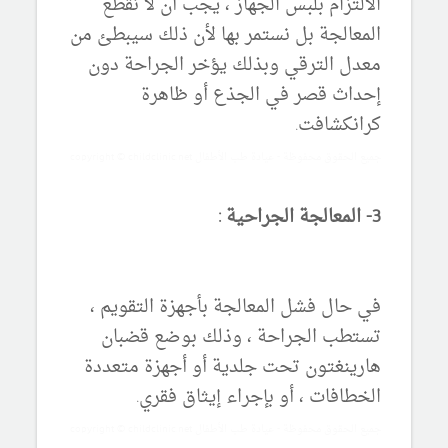
الالتزام بلبس الجهاز ، يجب أن لا نقطع
المعالجة بل نستمر بها لأن ذلك سيبطئ من
معدل الترقي وبذلك يؤخر الجراحة دون
إحداث قصر في الجذع أو ظاهرة
كرانكشافت.
جميع الحقوق محفوظة - عيادة طب الأطفال copyright © childclinic.net
3- المعالجة الجراحية :
في حال فشل المعالجة بأجهزة التقويم ،
تستطب الجراحة ، وذلك بوضع قضبان
هارينغتون تحت جلدية أو أجهزة متعددة
الخطافات ، أو بإجراء إيثاق فقري.
جميع الحقوق محفوظة - عيادة طب الأطفال copyright © childclinic.net