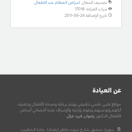
تصنيف المقال:
امراض العظام عند الاطفال
مرات القراءة: 17018
تاريخ الإضافة 24-06-2011
عن العيادة
موقع طبي علمي تثقيفي يهتم برعاية وصحة الأطفال وتثقيف
آبائهم وتوعيتهم ويقوم بإدارته والإشراف عليه أخصائي أمراض
الأطفال الدكتور
رضوان فريد غزال
.
سوريا, دمشق, شارع مرشد خاطر (بغداد) , جادة الخطيب.