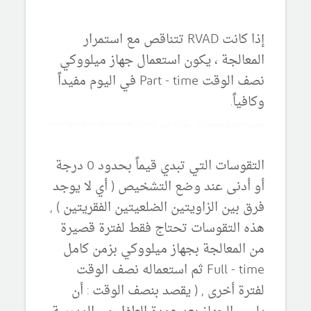
إذا كانت RVAD تتناقص مع استمرار
المعالجة ، يكون استعمال جهاز ميلووكي
نصف الوقت Part - time في اليوم مفيداً
وكافياً.
جميع الحقوق محفوظة - عيادة طب الأطفال copyright © childclinic.net
التقوسات التي تبدي قيماً بحدود 0 درجة
أو أدنى عند وضع التشخيص ( أي لا يوجد
فرق بين الزاويتين الضلعيتين الفقريتين ) ,
هذه التقوسات تحتاج فقط لفترة قصيرة
من المعالجة بجهاز ميلووكي بزمن كامل
Full - time ثم استعماله نصف الوقت
لفترة أخرى , ( يقصد بنصف الوقت : أن