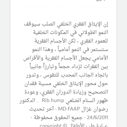
جميع الحقوق محفوظة - عيادة طب الأطفال copyright © childclinic.net
إن الإيثاق الفقري الخلفي الصلب سيوقف
النمو الطولاني في المكونات الخلفية
للعمود الفقري ، لكن الأجسام الفقرية
ستستمر في النمو أمامياً ، وهذا النمو
الأمامي يجعل الأجسام الفقرية والأقراص
بين الفقرات تزداد حجماً وتبارزاً جانبياً
باتجاه الجانب المحدب للتقوس ، وتدور
حول محور الإيثاق الخلفي مسببة فقدان
التصحيح وزيادة الدوران الفقري، وعودة
ظهور السنام الضلعي Rib hump ... الدكتور
رضوان غزال MD-FAAP - آخر تحديث
24/6/2011 - جميع الحقوق محفوظة -
عيادة طب الأطفال copyright ©