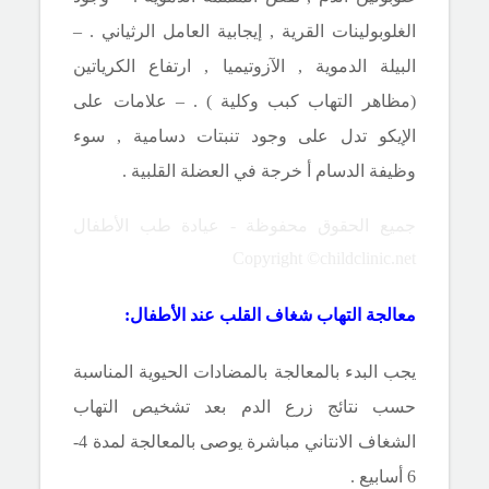
الغلوبولينات القرية , إيجابية العامل الرثياني . –
البيلة الدموية , الآزوتيميا , ارتفاع الكرياتين
(مظاهر التهاب كبب وكلية ) . – علامات على
الإيكو تدل على وجود تنبتات دسامية , سوء
وظيفة الدسام أ خرجة في العضلة القلبية .
جميع الحقوق محفوظة - عيادة طب الأطفال
Copyright ©childclinic.net
معالجة التهاب شغاف القلب عند الأطفال
:
يجب البدء بالمعالجة بالمضادات الحيوية المناسبة
حسب نتائج زرع الدم بعد تشخيص التهاب
الشغاف الانتاني مباشرة يوصى بالمعالجة لمدة 4-
6 أسابيع .