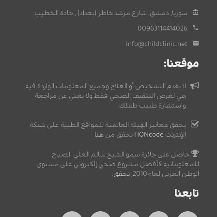
سوريا, دمشق, شارع مرشد خاطر (بغداد) , جادة الخطيب.
00963114414026
info@childclinic.net
موقعنا:
لا يقدم التشخيص أو العلاج وجميع المعلومات الواردة فيه
هي لغرض التثقيف الصحي فقط ولا تغني عن مراجعة
واستشارة طبيب طفلك.
يحقق معايير الهيئة العالمية للمواقع الطبية على شبكة
الإنترنت
HONcode
تحقق من
هنا
حاصل على جائزة سمو الشيخ سالم العلي الصباح
للمعلوماتية كأفضل مشروع صحي إلكتروني على مستوى
الوطن العربي لعام2010,
تحقق
.
تابعنا