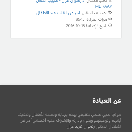
كاتب المقال:
د.رضوان غزال - طبيب أطفال
MD,FAAP
تصنيف المقال:
امراض القلب عند الأطفال
مرات القراءة: 8543
تاريخ الإضافة 15-10-2016
عن العيادة
موقع طبي علمي تثقيفي يهتم برعاية وصحة الأطفال وتثقيف
آبائهم وتوعيتهم ويقوم بإدارته والإشراف عليه أخصائي أمراض
الأطفال الدكتور
رضوان فريد غزال
.