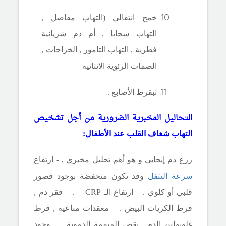
خمج انتقالي (التهاب مفاصل ,
التهاب سحايا , أم دم شريانية
فطرية , التهاب التامور , الخراجات ,
الصمات الرئوية الانتانية
تبقرط الأصابع .
التحاليل المخبرية الضرورية من أجل تشخيص
التهاب شغاف القلب عند الأطفال
:
زرع دم إيجابي و هو أهم تحليل مخبري , - ارتفاع
سرعة التثفل
وقد تكون منخفضة بوجود قصور
قلبي أو كلوي . – ارتفاع الـ CRP . – فقر دم ,
فرط الكريات البيض . – معقدات مناعية , فرط
غلوبولين الدم , نقص المتممة الدموية . – وجود