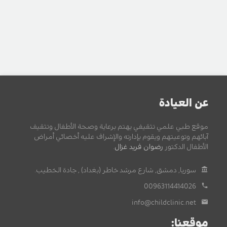
عن العيادة
موقع طبي علمي تثقيفي يهتم برعاية وصحة الأطفال وتثقيف
آبائهم وتوعيتهم ويقوم بإدارته والإشراف عليه أخصائي أمراض
الأطفال الدكتور
رضوان فريد غزال
.
سوريا, دمشق, شارع مرشد خاطر (بغداد) , جادة الخطيب.
00963114414026
info@childclinic.net
موقعنا: