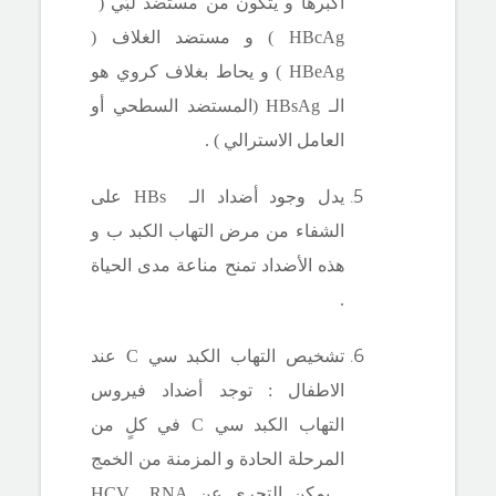
أكبرها و يتكون من مستضد لبّي (
HBcAg
) و مستضد الغلاف (
HBeAg
) و يحاط بغلاف كروي هو
الـ
HBsAg
(المستضد السطحي أو
العامل الاسترالي ) .
يدل وجود أضداد الـ
HBs
على
الشفاء من مرض التهاب الكبد ب و
هذه الأضداد تمنح مناعة مدى الحياة
.
تشخيص التهاب الكبد سي
C
عند
الاطفال : توجد أضداد
فيروس
التهاب الكبد سي
C
في كلٍ من
المرحلة الحادة و المزمنة من الخمج
. يمكن التحري عن
RNA
HCV