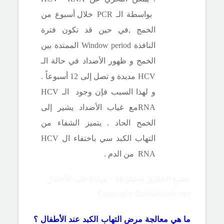
بواسطة الـ
PCR
خلال أسبوع من
الخمج ,في حين قد تكون فترة
النافذة
Window period
الممتدة بين
الخمج و ظهور الأضداد في حالة الـ
HCV
مديدة و تصل إلى 12 أسبوعاً .
و لهذا السبب فإن وجود
الـ
HCV
RNA
مع غياب الأضداد يشير إلى
الخمج الحاد . يتميز الشفاء من
التهاب الكبد سي باختفاء ال
HCV
RNA
من الدم .
جميع الحقوق محفوظة - عيادة طب الأطفال
Copyright ©childclinic.net
ما هي معالجة مرض التهاب الكبد عند الأطفال ؟