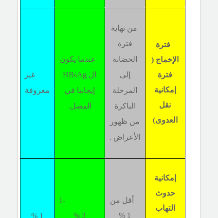
من نهاية
فترة
فترة
الحضانة
عندما يكون
الإخماج (
فترة
إلى
ال
HBsAg
غير
إمكانية
المرحلة
إيجابيا في
معروفة
نقل
الباكرة
المصل.
العدوى)
من ظهور
الأعراض .
إمكانية
حدوث
أقل من
1-
التهاب
3 %
1 %
1 %