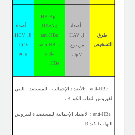
HBsAg
أضداد
أضداد
.HBeAg.
طرق
ال
HAV
anti-HBs
ال
HCV
التشخيص
.anti-HBc .
من نوع
HCV
anti-
PCR
.
IgM
HBe
anti-HBc :
الأضداد الإجمالية للمستضد اللبي
لفيروس التهاب الكبد
B
.
anti-HBe
: الأضداد الإجمالية للمستضد
e
لفيروس
التهاب الكبد
B
.