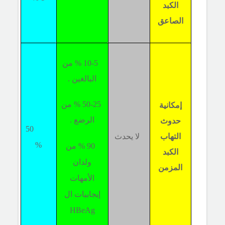
الكبد
الصاعق
10-5 % من
البالغين .
50-25 % من
إمكانية
الرضع .
حدوث
50
التهاب
لا يحدث
%
90 % من
الكبد
ولدان
المزمن
الأمهات
إيجابيات ال
HBeAg