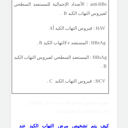
anti-HBs
: الأضداد الإجمالية للمستضد السطحي
لفيروس التهاب الكبد
B
.
HAV
: فيروس التهاب الكبد
أA
HBeAg
: المستضد
e
لالتهاب الكبد
B .
HBsAg
: المستضد السطحي لفيروس التهاب الكبد
B .
HCV
: فيروس التهاب الكبد
C
.
جميع الحقوق محفوظة - عيادة طب الأطفال
Copyright ©childclinic.net
كيف يتم تشخيص مرض التهاب الكبد عند