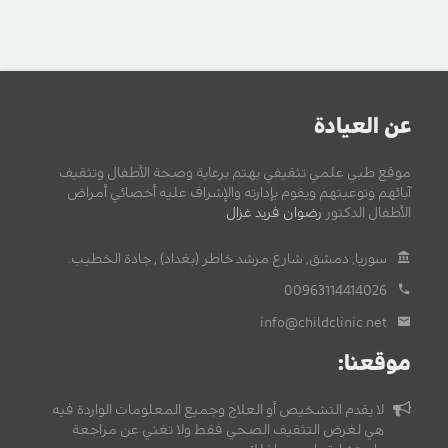
عن العيادة
موقع طبي علمي تثقيفي يهتم برعاية وصحة الأطفال وتثقيف
آبائهم وتوعيتهم ويقوم بإدارته والإشراف عليه أخصائي أمراض
الأطفال الدكتور
رضوان فريد غزال
.
سوريا, دمشق, شارع مرشد خاطر (بغداد) , جادة الخطيب.
00963114414026
info@childclinic.net
موقعنا:
لا يقدم التشخيص أو العلاج وجميع المعلومات الواردة فيه
هي لغرض التثقيف الصحي فقط ولا تغني عن مراجعة