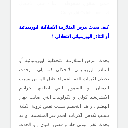
جميع الحقوق محفوظة - عيادة طب الأطفال
Copyright ©childclinic.net
كيف يحدث مرض
المتلازمة الانحلالية اليوريميائية
أو التناذر اليوريميائي الانحلالي ؟
يحدث مرض المتلازمة الانحلالية اليوريميائية أو
التناذر اليوريميائي الانحلالي كما يلي : يحدث
تحطم لكريات الدم الحمراء خلال المرض بسبب
الذيفان او السموم التي اطلقتها جراثيم
الايشريشيا كولي او الكولونيات التي اصابت جهاز
الهضم , و هذا التحطم يسبب نقص تروية الكلية
بسبب تكدس الكريات الحمر غير المنتظمة , و قد
يحدث نخر انبوبي حاد و قصور كلوي , و
ال
حدث