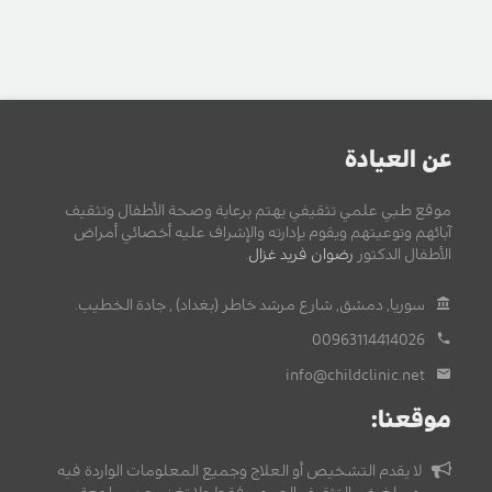
عن العيادة
موقع طبي علمي تثقيفي يهتم برعاية وصحة الأطفال وتثقيف
آبائهم وتوعيتهم ويقوم بإدارته والإشراف عليه أخصائي أمراض
الأطفال الدكتور
رضوان فريد غزال
.
سوريا, دمشق, شارع مرشد خاطر (بغداد) , جادة الخطيب.
00963114414026
info@childclinic.net
موقعنا:
لا يقدم التشخيص أو العلاج وجميع المعلومات الواردة فيه