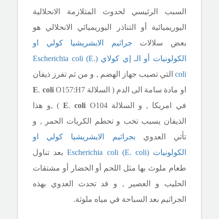
السبب الرئيسي لحدوث
المتلازمة الانحلالية
اليوريميائية أو التناذر اليوريميائي الانحلالي هو
بعض سلالات
جراثيم الايشريشيا كولي او
الكولونيات أو الـ إي كولاي
(Escherichia coli (E.
coli
التي تصيب جهاز الهضم , و من ثم تفرز ذيفان
او مادة سامة الى الدم ( السلالة
O157:H7
coli
.
E
في امريكا , و السلالة
O104
coli
.
E
) ,و هذا
الذيفان يسبب تخب و تحطم الكريات الحمر , و
تأتي العدوي
بجراثيم
الايشريشيا كولي او
الكولونيات
(Escherichia coli (E. coli
بعد تناول
طعام ملوث بها مثل اللحم أو الخضار أو مشتقات
الحليب و العصير , و قد تحدث العدوي بهذه
الجراثيم بعد السباحة في مياه ملوثة.