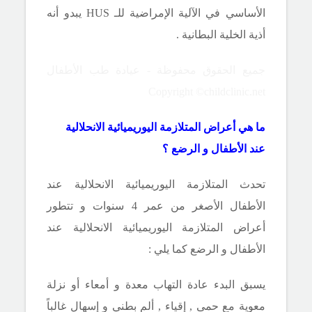
الأساسي في الآلية الإمراضية للـ
HUS
يبدو أنه
أذية الخلية البطانية .
جميع الحقوق محفوظة - عيادة طب الأطفال
Copyright ©childclinic.net
ما هي أعراض المتلازمة اليوريميائية الانحلالية
عند الأطفال و الرضع ؟
تحدث المتلازمة اليوريميائية الانحلالية عند
الأطفال الأصغر من عمر 4 سنوات و تتطور
أعراض المتلازمة اليوريميائية الانحلالية عند
الأطفال و الرضع كما يلي :
يسبق البدء عادة التهاب معدة و أمعاء أو نزلة
معوية مع حمى , إقياء , ألم بطني و إسهال غالباً