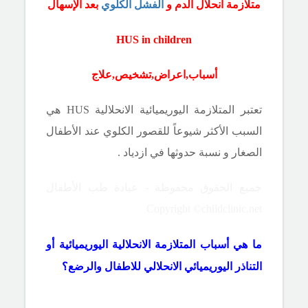
متلازمة انحلال الدم و
الفشل الكلوي
بعد الإسهال
HUS
in children
أسباب,اعراض,تشخيص,علاج
تعتبر المتلازمة اليوريميائية الانحلالية
HUS
هي
السبب الأكثر شيوعاً للقصور الكلوي عند الأطفال
الصغار و نسبة حدوثها في ازدياد .
جميع الحقوق محفوظة - عيادة طب الأطفال
Copyright ©childclinic.net
ما هي أسباب المتلازمة الانحلالية اليوريميائية أو
التناذر اليوريميائي الانحلالي للاطفال والرضع؟