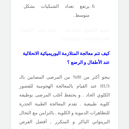
يرتفع تعداد الشبكيات بشكل
متوسط .
جميع الحقوق محفوظة - عيادة طب الأطفال
Copyright ©childclinic.net
كيف تتم معالجة المتلازمة اليوريميائية الانحلالية
عند الأطفال و الرضع ؟
ينجو أكثر من 90% من المرضى المصابين بالـ
HUS
عند القيام بالمعالجة الهجومية للقصور
الكلوي الحاد . و يحتفظ أغلب المرضى بوظيفة
كلوية طبيعية . تقدم المعالجة الطبية الحذرة
للتظاهرات الدموية و الكلوية , بالتزامن مع التحال
البريتواني الباكر و المتكرر , أفضل الفرص