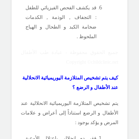
قد يكشف الفحص الفيزيائي للطفل
: التجفاف , الوذمة , الكدمات
ضخامة الكبد و الطحال و الهياج
الملحوظ .
جميع الحقوق محفوظة - عيادة طب الأطفال
Copyright ©childclinic.net
كيف يتم تشخيص المتلازمة اليوريميائية الانحلالية
عند الأطفال و الرضع ؟
يتم تشخيص المتلازمة اليوريميائية الانحلالية عند
الأطفال و الرضع استناداً إلى أعراض و علامات
المرض و يؤكد بوجود :
فقر دم انحلالي باعتلال الأوعية