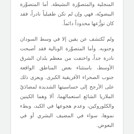
المنجلية والمتصوِّرة النشيطة. أما المتصوِّرة
البيضويّة، فهي وإن لم تكن طفيلياً نادراً، فقد
كان توزُّعها محدوداً دائماً.
ولم تُكتشف عن يقين إلا في وسط السودان
وجنوبه. وأما المتصوِّرة الوبالية فقد أصبحت
نادرة جداً، واختفت من معظم بلدان الشرق
الأوسط، باستثناء بعض المناطق الواقعة
جنوب الصحراء الأفريقية الكبرى. ويعزى ذلك
على الأرجح إلى حساسيتها الشديدة لمضادَيْ
الملاريا الشائع استعمالهما، ألا وهما الكينين
والكلوروكين، وعدم هجوعها في الكبد، وبطء
نموها، سواء في المضيف البشري أو في
البعوض.