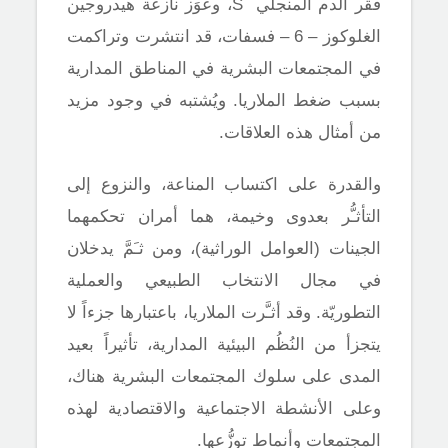
فقر الدم المنجلي
S
، وعَوَز نازعة هيدروجين
الغلوكوز
–
6
–
فسفات، قد انتشرت وتراكمت
في المجتمعات البشرية في المناطق المدارية
بسبب ضغط الملاريا. ويُشتبه في وجود مزيد
من أمثال هذه العلاقات.
والقدرة على اكتساب المناعة، والنزوع إلى
التأثـُّر بعدوى وخيمة، هما أمران تحكمهما
الجينات (العوامل الوراثية)، ومن ثـَمَّ يدخلان
في مجال الانتخاب الطبيعي والعملية
التطوريّة. وقد أثـَّرت الملاريا، باعتبارها جزءاً لا
يتجزأ من النُظُم البيئية المدارية، تأثيراً بعيد
المدى على سلوك المجتمعات البشرية هناك،
وعلى الأنشطة الاجتماعية والاقتصادية لهذه
المجتمعات وأنماط توزُّعها.