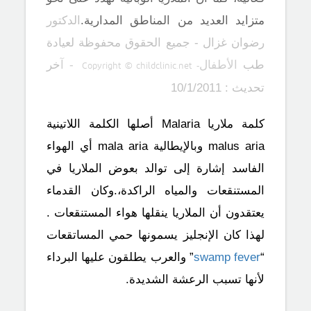
متزايد العديد من المناطق المدارية.
الدكتور
رضوان غزال - جميع الحقوق محفوظة لعيادة
طب
الأطفال
Copyright © childclinic.net
- آ
خر
-
تحديث : 10/1/2011
كلمة ملاريا
Malaria
أصلها الكلمة اللاتينية
malus aria وبالإيطالية mala aria أي الهواء
الفاسد إشارة إلى توالد بعوض الملاريا في
المستنقعات والمياه الراكدة،.وكان القدماء
يعتقدون أن الملاريا ينقلها هواء المستنقعات .
لهذا كان الإنجليز يسمونها حمي المساتقعات
“
swamp fever
” والعرب يطلقون عليها البرداء
لأنها تسبب الرعشة الشديدة.