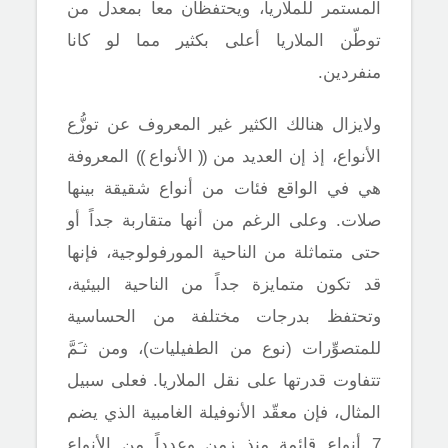
المستمر للملاريا، ويحتفظان معاً بمعدل من
توطّن الملاريا أعلى بكثير مما لو كانا
منفردين.
ولايزال هنالك الكثير غير المعروف عن توزُّع
الأنواع، إذ إن العديد من
((
الأنواع
))
المعروفة
هي في الواقع فئات من أنواع شقيقة بينها
صلات. وعلى الرغم من أنها متقاربة جداً أو
حتى متماثلة من الناحية المورفولوجية، فإنها
قد تكون متمايزة جداً من الناحية البيئية،
وتحتفظ بدرجات مختلفة من الحساسية
للمتصوِّرات (نوع من الطفيليات)، ومن ثـَمَّ
تتفاوت قدرتها على نقل الملاريا. فعلى سبيل
المثال، فإن معقّد الأنوفيلة الغامبية الذي يضم
7 أنواع قائمة منذ زمن وعدداً من الأنواع