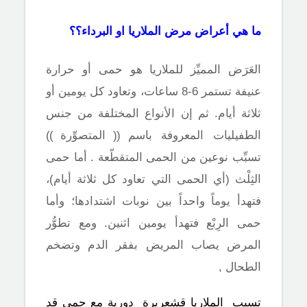
ما هي أعراض مرض الملاريا او البرداء؟؟
العَرَض المميِّز للملاريا هو حمى أو حرارة
عنيفة تستمر 6-8 ساعات، وتعاود كل يومين أو
ثلاثة أيام. ثم إن الأنواع المختلفة من جنس
الطفيليات المعروفة باسم
((
المتصوِّرة
))
تسبِّب نوعين من الحمى المتقطّعة . أما حمى
الثِلْث (أي الحمى التي تعاود كل ثلاثة أيام)،
فتهدأ يوماً واحداً بين نوبات اشتدادها؛ وأما
حمى الرِبْع فتهدأ يومين اثنين. ومع تطوُّر
المرض يصاب المريض بفقر الدم وتضخم
الطحال ,
تسبب الملاريا قشعريرة دورية مع حمى قد