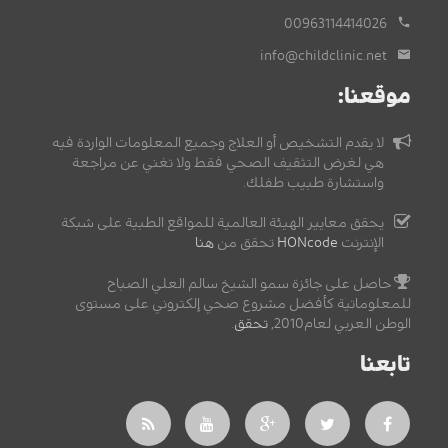
00963114414026
info@childclinic.net
موقعنا:
لا يقدم التشخيص أو العلاج وجميع المعلومات الواردة فيه
هي لغرض التثقيف الصحي فقط ولا تغني عن مراجعة
واستشارة طبيب طفلك.
يحقق معايير الهيئة العالمية للمواقع الطبية على شبكة
الإنترنت
HONcode
تحقق من
هنا
حاصل على جائزة سمو الشيخ سالم العلي الصباح
للمعلوماتية كأفضل مشروع صحي إلكتروني على مستوى
الوطن العربي لعام2010,
تحقق
.
تابعنا