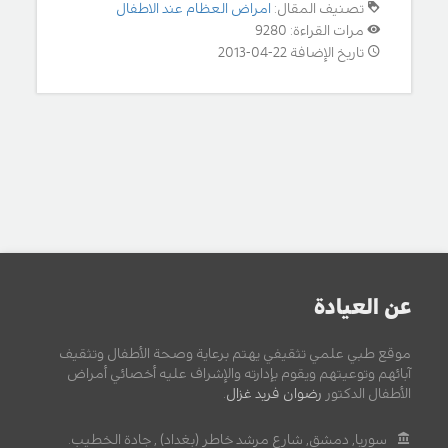
تصنيف المقال:
امراض العظام عند الاطفال
مرات القراءة: 9280
تاريخ الإضافة 22-04-2013
عن العيادة
موقع طبي علمي تثقيفي يهتم برعاية وصحة الأطفال وتثقيف
آبائهم وتوعيتهم ويقوم بإدارته والإشراف عليه أخصائي أمراض
الأطفال الدكتور
رضوان فريد غزال
.
سوريا, دمشق, شارع مرشد خاطر (بغداد) , جادة الخطيب.