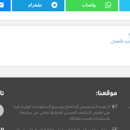
واتساب
تيليغرام
عند الأطفال
موقعنا:
تا
لا يقدم التشخيص أو العلاج وجميع المعلومات الواردة فيه
هي لغرض التثقيف الصحي فقط ولا تغني عن مراجعة
واستشارة طبيب طفلك.
يحقق معايير الهيئة العالمية للمواقع الطبية على شبكة