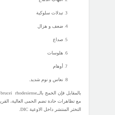
تبدلات سلوكية
ضعف و هزال
صداع
هلوسات
أوهام
نعاس و نوم شديد.
بالمقابل فإن الخمج بالــ
rhodesiense
brucei
مع تظاهرات حادة تضم الحمى العالية، القري
التخثر المنتشر داخل الاوعية
DIC.