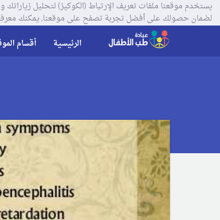
لضمان حصولك على أفضل تجربة تصفح على موقعنا, يمكنك معرفة
الرئيسية
أقسام الموق