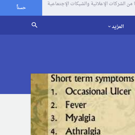
يف الإرتباط (الكوكيز) لتحليل زياراتك وإستخدامك للموقع و تتم مشاركة بعض المعلومات مع Google وغيرها من الشركات الإعلانية والشبكات الإجتماعية
حسناً
المزيد