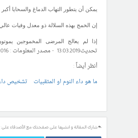
يمكن أن يتطور التهاب الدماغ والسحايا أكبر من 3أسابيع بعد بداية المرض الجهازي غير
إن الخمج بهذه السلالة ذو معدل وفيات عالي
إذا لم يعالج المرضى المخموجين يموتون 
تحديث13
19 - مصدر المعلومات :
.20
03
.
2016
أنظر أيضاً :
ما هو داء النوم او المثقبيات
تشخيص داء ا
شارك المقالة و انشرها على صفحتك مع الأصدقاء على: