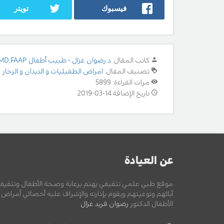
فيسبوك
تويتر
كاتب المقال:
د.رضوان غزال - طبيب أطفال MD,FAAP
تصنيف المقال:
امراض الطفيليات و الديدان و الزحار 
مرات القراءة: 5899
تاريخ الإضافة 14-03-2019
عن العيادة
موقع طبي علمي تثقيفي يهتم برعاية وصحة الأطفال وتثقيف
آبائهم وتوعيتهم ويقوم بإدارته والإشراف عليه أخصائي أمراض
الأطفال الدكتور
رضوان فريد غزال
.