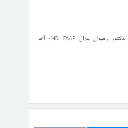
الدكتور رضوان غزال
MD, FAAP
-
آ
خر