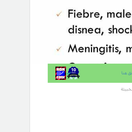
ق هنا
.
خبيثة