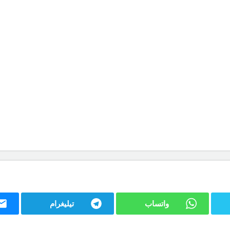
واتساب
تيليغرام