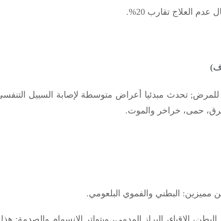
عدم العلاج تقارب 20%.
ف)
 للمرض
;
رق، حمى، خراخر والموت.
ن مميزين: البطني والفموي البلعومي.
لبطن، الإقياء، البراز المدمى، ويتواتر الانسمام والصدمة
;
هذا 