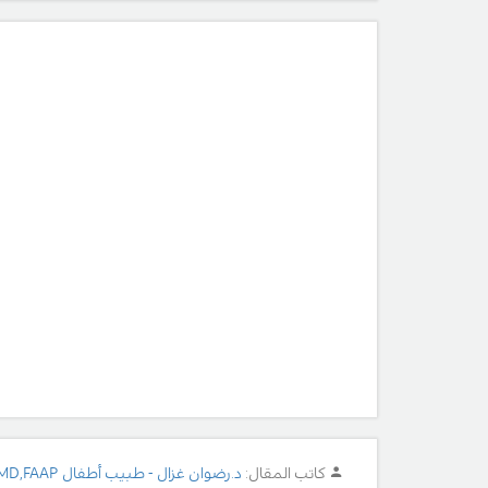
كاتب المقال:
د.رضوان غزال - طبيب أطفال MD,FAAP