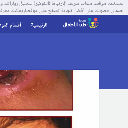
لضمان حصولك على أفضل تجربة تصفح على موقعنا, يمكنك معرفة
الرئيسية
أقسام الموق