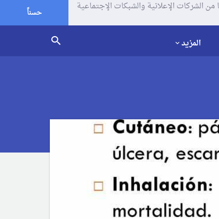
يف الإرتباط (الكوكيز) لتحليل زياراتك وإستخدامك للموقع و تتم مشاركة بعض المعلومات مع Google وغيرها من الشركات الإعلانية والشبكات الإجتماعية
حسناً
المزيد