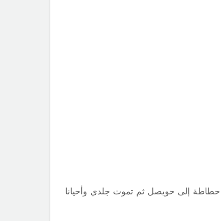
تي تترقى حطاطة إلى حويصل ثم تموت جلدي وأحيانا