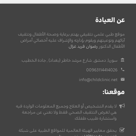
عن العيادة
موقع طبي علمي تثقيفي يهتم برعاية وصحة الأطفال وتثقيف
آبائهم وتوعيتهم ويقوم بإدارته والإشراف عليه أخصائي أمراض
الأطفال الدكتور
رضوان فريد غزال
.
سوريا, دمشق, شارع مرشد خاطر (بغداد) , جادة الخطيب.
00963114414026
info@childclinic.net
موقعنا:
لا يقدم التشخيص أو العلاج وجميع المعلومات الواردة فيه
هي لغرض التثقيف الصحي فقط ولا تغني عن مراجعة
واستشارة طبيب طفلك.
يحقق معايير الهيئة العالمية للمواقع الطبية على شبكة