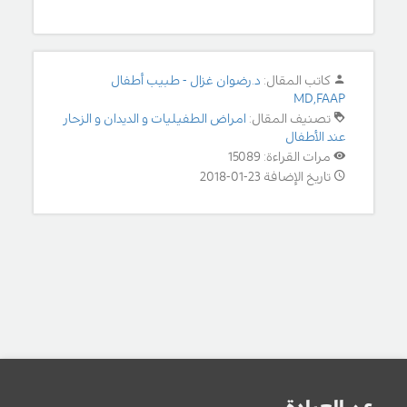
كاتب المقال:
د.رضوان غزال - طبيب أطفال
MD,FAAP
تصنيف المقال:
امراض الطفيليات و الديدان و الزحار
عند الأطفال
مرات القراءة: 15089
تاريخ الإضافة 23-01-2018