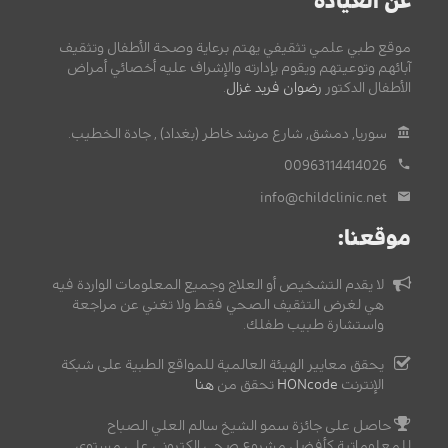
عن العيادة
موقع طبي علمي تثقيفي يهتم برعاية وصحة الأطفال وتثقيف
آبائهم وتوعيتهم ويقوم بإدارته والإشراف عليه أخصائي أمراض
الأطفال الدكتور
رضوان فريد غزال
.
سوريا, دمشق, شارع مرشد خاطر (بغداد) , جادة الخطيب.
00963114414026
info@childclinic.net
موقعنا:
لا يقدم التشخيص أو العلاج وجميع المعلومات الواردة فيه
هي لغرض التثقيف الصحي فقط ولا تغني عن مراجعة
واستشارة طبيب طفلك.
يحقق معايير الهيئة العالمية للمواقع الطبية على شبكة
الإنترنت
HONcode
تحقق من
هنا
حاصل على جائزة سمو الشيخ سالم العلي الصباح
للمعلوماتية كأفضل مشروع صحي إلكتروني على مستوى